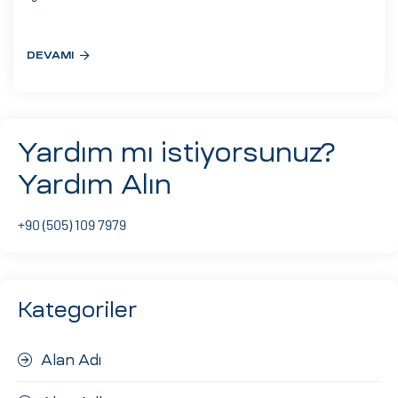
eri
DEVAMI
ay
ti Aday
k
Yardım mı istiyorsunuz?
u
Yardım Alın
leri
+90 (505) 109 7979
n
Kategoriler
Alan Adı
çı