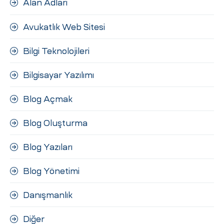
Alan Adları
ri
Avukatlık Web Sitesi
Bilgi Teknolojileri
Bilgisayar Yazılımı
Blog Açmak
 (CMS)
Blog Oluşturma
Blog Yazıları
mı
asarımı
Blog Yönetimi
rımı
Danışmanlık
Diğer