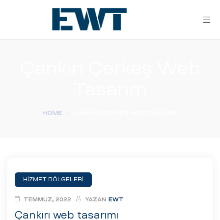
Çankırı Çerkeş Web
Tasarım
HOME
:
ÇANKIRI ÇERKEŞ WEB TASARIM
ar
ri
HİZMET BÖLGELERİ
leri
TEMMUZ, 2022
YAZAN
EWT
Çankırı web tasarımı