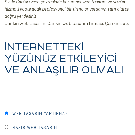
Sizde Çankırı veya çevresinde kurumsal web tasarım ve yazılımı
hizmeti yaptıracak profesyonel bir firma arıyorsanız, tam olarak
ri
doğru yerdesiniz.
Çankırı web tasarım, Çankırı web tasarım firması, Çankırı seo,
İNTERNETTEKİ
YÜZÜNÜZ ETKİLEYİCİ
VE ANLAŞILIR OLMALI
 (CMS)
mı
asarımı
rımı
WEB TASARIM YAPTIRMAK
HAZIR WEB TASARIM