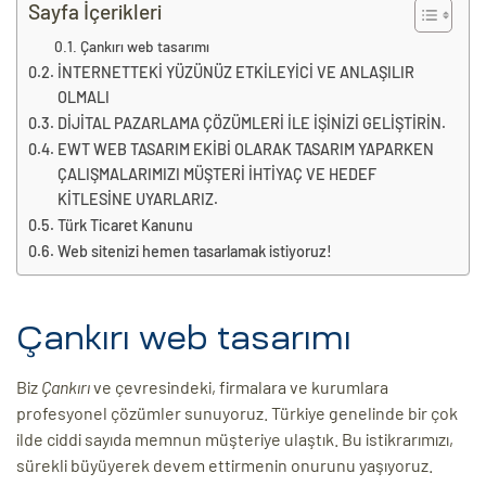
eri
Sayfa İçerikleri
Çankırı web tasarımı
İNTERNETTEKİ YÜZÜNÜZ ETKİLEYİCİ VE ANLAŞILIR
ay
OLMALI
ti Aday
DİJİTAL PAZARLAMA ÇÖZÜMLERİ İLE İŞİNİZİ GELİŞTİRİN.
k
EWT WEB TASARIM EKİBİ OLARAK TASARIM YAPARKEN
ÇALIŞMALARIMIZI MÜŞTERİ İHTİYAÇ VE HEDEF
u
KİTLESİNE UYARLARIZ.
Türk Ticaret Kanunu
leri
Web sitenizi hemen tasarlamak istiyoruz!
n
Çankırı web tasarımı
Biz
Çankırı
ve çevresindeki, firmalara ve kurumlara
profesyonel çözümler sunuyoruz. Türkiye genelinde bir çok
ilde ciddi sayıda memnun müşteriye ulaştık. Bu istikrarımızı,
sürekli büyüyerek devem ettirmenin onurunu yaşıyoruz.
çı