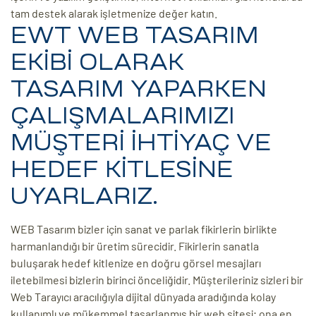
tam destek alarak işletmenize değer katın.
EWT WEB TASARIM
EKİBİ OLARAK
TASARIM YAPARKEN
ÇALIŞMALARIMIZI
MÜŞTERİ İHTİYAÇ VE
HEDEF KİTLESİNE
UYARLARIZ.
WEB Tasarım bizler için sanat ve parlak fikirlerin birlikte
harmanlandığı bir üretim sürecidir. Fikirlerin sanatla
buluşarak hedef kitlenize en doğru görsel mesajları
iletebilmesi bizlerin birinci önceliğidir. Müşterileriniz sizleri bir
Web Tarayıcı aracılığıyla dijital dünyada aradığında kolay
kullanımlı ve mükemmel tasarlanmış bir web sitesi; ona en