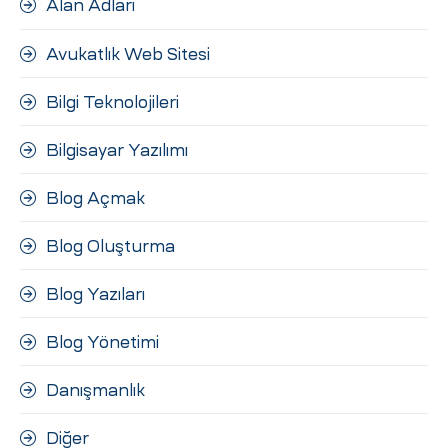
Alan Adları
ri
Avukatlık Web Sitesi
Bilgi Teknolojileri
Bilgisayar Yazılımı
Blog Açmak
 (CMS)
Blog Oluşturma
Blog Yazıları
mı
asarımı
Blog Yönetimi
rımı
Danışmanlık
Diğer