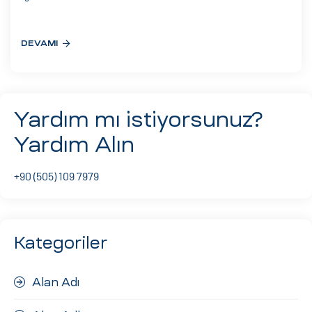
eri
DEVAMI
ay
ti Aday
k
Yardım mı istiyorsunuz?
u
Yardım Alın
leri
+90 (505) 109 7979
n
Kategoriler
Alan Adı
çı