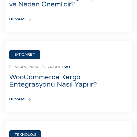
eri
ve Neden Önemlidir?
DEVAMI
ay
ti Aday
k
u
E-TICARET
leri
NISAN, 2024
YAZAN
EWT
WooCommerce Kargo
n
Entegrasyonu Nasıl Yapılır?
DEVAMI
çı
TEKNOLOJI