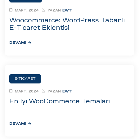
ri
MART, 2024
YAZAN
EWT
Woocommerce: WordPress Tabanlı
E-Ticaret Eklentisi
DEVAMI
 (CMS)
E-TICARET
MART, 2024
YAZAN
EWT
mı
asarımı
En İyi WooCommerce Temaları
rımı
DEVAMI