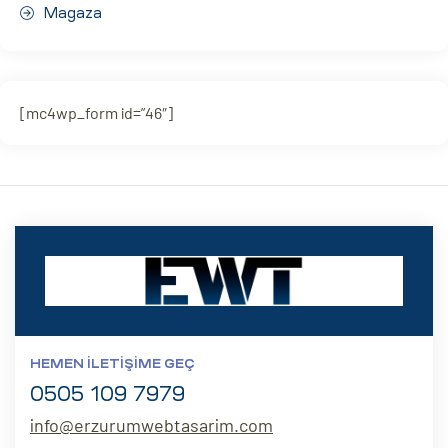
Magaza
[mc4wp_form id=”46″]
HEMEN İLETIŞIME GEÇ
0505 109 7979
info@erzurumwebtasarim.com