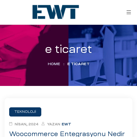
e ticaret
HOME
:
E TICARET
ar
ri
TEKNOLOJI
leri
NISAN, 2024
YAZAN
EWT
Woocommerce Entegrasyonu Nedir