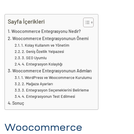
eri
Sayfa İçerikleri
ay
ti Aday
Woocommerce Entegrasyonu Nedir?
Woocommerce Entegrasyonunun Önemi
k
1. Kolay Kullanım ve Yönetim
2. Geniş Özellik Yelpazesi
u
3. SEO Uyumlu
4. Entegrasyon Kolaylığı
leri
Woocommerce Entegrasyonunun Adımları
1. WordPress ve Woocommerce Kurulumu
n
2. Mağaza Ayarları
3. Entegrasyon Seçeneklerini Belirleme
4. Entegrasyonun Test Edilmesi
Sonuç
Woocommerce
çı