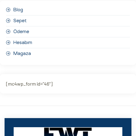
Blog
Sepet
Ödeme
Hesabım
Magaza
[mc4wp_form id=”46″]