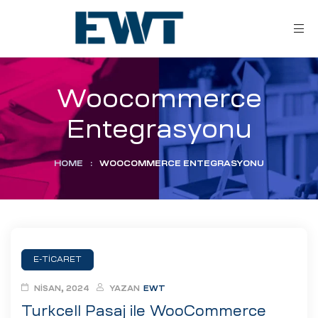
Woocommerce
Entegrasyonu
HOME
:
WOOCOMMERCE ENTEGRASYONU
ar
ri
E-TICARET
leri
NISAN, 2024
YAZAN
EWT
Turkcell Pasaj ile WooCommerce