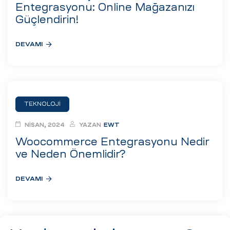
eri
Entegrasyonu: Online Mağazanızı
Güçlendirin!
DEVAMI
ay
ti Aday
k
u
TEKNOLOJI
leri
NISAN, 2024
YAZAN
EWT
n
Woocommerce Entegrasyonu Nedir
ve Neden Önemlidir?
DEVAMI
çı