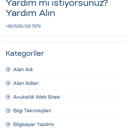
Yardım mı istiyorsunuz?
ri
Yardım Alın
+90 (505) 109 7979
Kategoriler
Alan Adı
 (CMS)
Alan Adları
mı
asarımı
Avukatlık Web Sitesi
rımı
Bilgi Teknolojileri
Bilgisayar Yazılımı