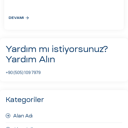
eri
DEVAMI
ay
ti Aday
k
Yardım mı istiyorsunuz?
u
Yardım Alın
leri
+90 (505) 109 7979
n
Kategoriler
Alan Adı
çı