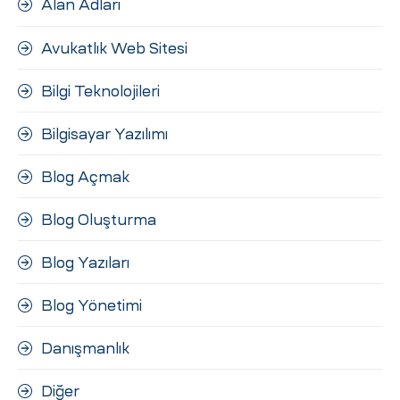
Alan Adları
ri
Avukatlık Web Sitesi
Bilgi Teknolojileri
Bilgisayar Yazılımı
Blog Açmak
 (CMS)
Blog Oluşturma
Blog Yazıları
mı
asarımı
Blog Yönetimi
rımı
Danışmanlık
Diğer