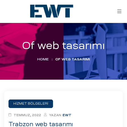
Of web tasarımı
HOME
:
OF WEB TASARIMI
ar
ri
HİZMET BÖLGELERİ
leri
TEMMUZ, 2022
YAZAN
EWT
Trabzon web tasarımı