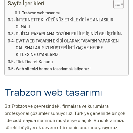
eri
Sayfa İçerikleri
Trabzon web tasarımı
İNTERNETTEKİ YÜZÜNÜZ ETKİLEYİCİ VE ANLAŞILIR
ay
OLMALI
ti Aday
DİJİTAL PAZARLAMA ÇÖZÜMLERİ İLE İŞİNİZİ GELİŞTİRİN.
k
EWT WEB TASARIM EKİBİ OLARAK TASARIM YAPARKEN
ÇALIŞMALARIMIZI MÜŞTERİ İHTİYAÇ VE HEDEF
u
KİTLESİNE UYARLARIZ.
Türk Ticaret Kanunu
leri
Web sitenizi hemen tasarlamak istiyoruz!
n
Trabzon web tasarımı
Biz
Trabzon
ve çevresindeki, firmalara ve kurumlara
profesyonel çözümler sunuyoruz. Türkiye genelinde bir çok
ilde ciddi sayıda memnun müşteriye ulaştık. Bu istikrarımızı,
sürekli büyüyerek devem ettirmenin onurunu yaşıyoruz.
çı