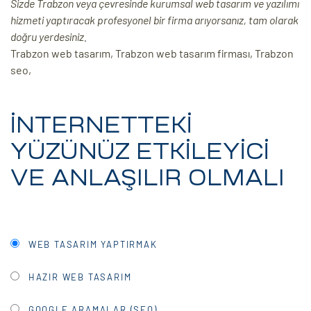
Sizde Trabzon veya çevresinde kurumsal web tasarım ve yazılımı
hizmeti yaptıracak profesyonel bir firma arıyorsanız, tam olarak
ri
doğru yerdesiniz.
Trabzon web tasarım, Trabzon web tasarım firması, Trabzon
seo,
İNTERNETTEKİ
YÜZÜNÜZ ETKİLEYİCİ
 (CMS)
VE ANLAŞILIR OLMALI
mı
asarımı
rımı
WEB TASARIM YAPTIRMAK
HAZIR WEB TASARIM
GOOGLE ARAMALAR (SEO)