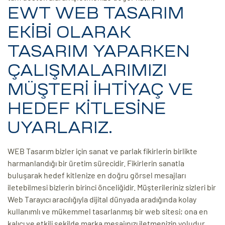
EWT WEB TASARIM
EKİBİ OLARAK
TASARIM YAPARKEN
ÇALIŞMALARIMIZI
MÜŞTERİ İHTİYAÇ VE
HEDEF KİTLESİNE
UYARLARIZ.
WEB Tasarım bizler için sanat ve parlak fikirlerin birlikte
harmanlandığı bir üretim sürecidir. Fikirlerin sanatla
buluşarak hedef kitlenize en doğru görsel mesajları
iletebilmesi bizlerin birinci önceliğidir. Müşterileriniz sizleri bir
Web Tarayıcı aracılığıyla dijital dünyada aradığında kolay
kullanımlı ve mükemmel tasarlanmış bir web sitesi; ona en
kalıcı ve etkili şekilde marka mesajınızı iletmenizin yoludur.