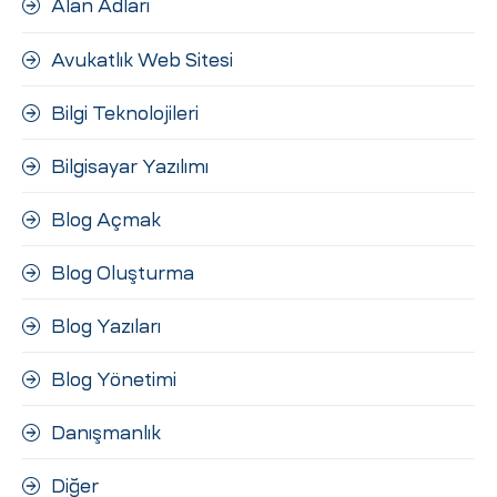
Alan Adları
ri
Avukatlık Web Sitesi
Bilgi Teknolojileri
Bilgisayar Yazılımı
Blog Açmak
 (CMS)
Blog Oluşturma
Blog Yazıları
mı
asarımı
Blog Yönetimi
rımı
Danışmanlık
Diğer