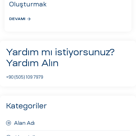
eri
Oluşturmak
DEVAMI
ay
ti Aday
k
Yardım mı istiyorsunuz?
u
Yardım Alın
leri
+90 (505) 109 7979
n
Kategoriler
Alan Adı
çı