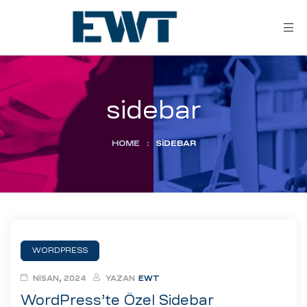
sidebar
HOME
:
SIDEBAR
ar
ri
WORDPRESS
leri
NISAN, 2024
YAZAN
EWT
WordPress’te Özel Sidebar