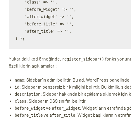
    'class' => '',

    'before_widget' => '',

    'after_widget' => '',

    'before_title' => '',

    'after_title' => '',

Yukarıdaki kod örneğinde,
fonksiyonuna bi
register_sidebar()
özelliklerin açıklamaları:
: Sidebar’ın adını belirtir. Bu ad, WordPress panelinde
name
: Sidebar’ın benzersiz bir kimliğini belirtir. Bu kimlik, sid
id
: Sidebar hakkında bir açıklama eklemek için ku
description
: Sidebar’ın CSS sınıfını belirtir.
class
ve
: Widget’ların etrafında 
before_widget
after_widget
ve
: Widget başlıklarının etra
before_title
after_title