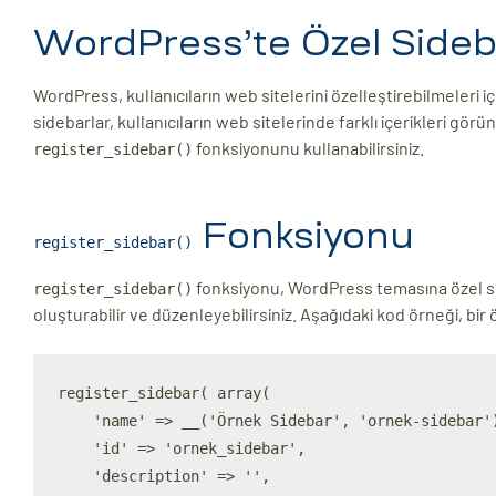
ri
WordPress’te Özel Side
WordPress, kullanıcıların web sitelerini özelleştirebilmeleri iç
sidebarlar, kullanıcıların web sitelerinde farklı içerikleri gö
fonksiyonunu kullanabilirsiniz.
register_sidebar()
Fonksiyonu
register_sidebar()
 (CMS)
fonksiyonu, WordPress temasına özel side
register_sidebar()
oluşturabilir ve düzenleyebilirsiniz. Aşağıdaki kod örneği, b
mı
asarımı
rımı
register_sidebar( array(

    'name' => __('Örnek Sidebar', 'ornek-sidebar')
    'id' => 'ornek_sidebar',

    'description' => '',
