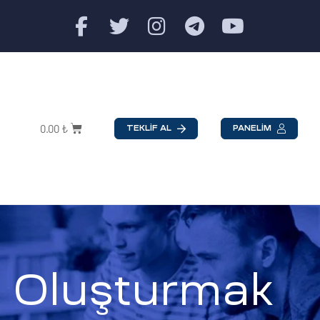
0.00
₺
TEKLİF AL
PANELİM
r Oluşturmak