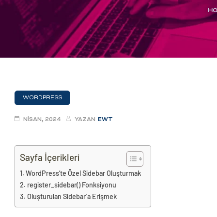
eri
H
ay
ti Aday
k
u
WORDPRESS
leri
NISAN, 2024
YAZAN
EWT
n
Sayfa İçerikleri
WordPress’te Özel Sidebar Oluşturmak
register_sidebar() Fonksiyonu
Oluşturulan Sidebar’a Erişmek
çı