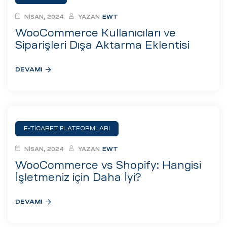
ri
NISAN, 2024
YAZAN
EWT
WooCommerce Kullanıcıları ve
Siparişleri Dışa Aktarma Eklentisi
DEVAMI
 (CMS)
E-TICARET PLATFORMLARI
NISAN, 2024
YAZAN
EWT
mı
asarımı
WooCommerce vs Shopify: Hangisi
İşletmeniz için Daha İyi?
rımı
DEVAMI