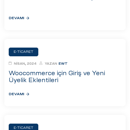
eri
DEVAMI
ay
ti Aday
k
u
E-TICARET
leri
NISAN, 2024
YAZAN
EWT
Woocommerce için Giriş ve Yeni
n
Üyelik Eklentileri
DEVAMI
çı
E-TICARET