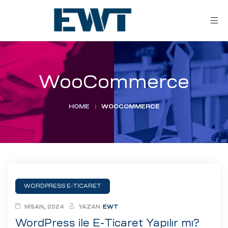
WooCommerce
HOME
:
WOOCOMMERCE
ar
ri
WORDPRESS E-TICARET
leri
NISAN, 2024
YAZAN
EWT
WordPress ile E-Ticaret Yapılır mı?