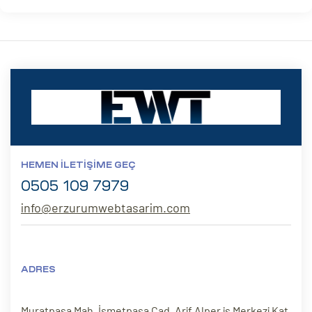
HEMEN İLETIŞIME GEÇ
0505 109 7979
info@erzurumwebtasarim.com
ADRES
Muratpaşa Mah. İsmetpaşa Cad. Arif Alper iş Merkezi Kat