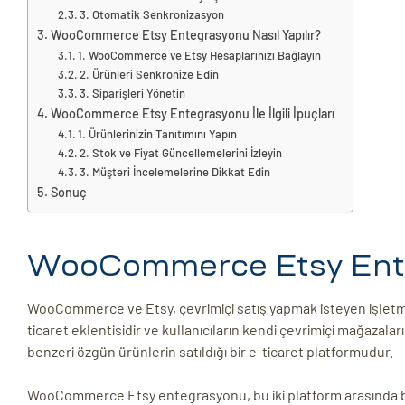
3. Otomatik Senkronizasyon
ri
WooCommerce Etsy Entegrasyonu Nasıl Yapılır?
1. WooCommerce ve Etsy Hesaplarınızı Bağlayın
2. Ürünleri Senkronize Edin
3. Siparişleri Yönetin
WooCommerce Etsy Entegrasyonu İle İlgili İpuçları
1. Ürünlerinizin Tanıtımını Yapın
2. Stok ve Fiyat Güncellemelerini İzleyin
3. Müşteri İncelemelerine Dikkat Edin
Sonuç
 (CMS)
WooCommerce Etsy Ente
mı
asarımı
WooCommerce ve Etsy, çevrimiçi satış yapmak isteyen işletm
rımı
ticaret eklentisidir ve kullanıcıların kendi çevrimiçi mağazalar
benzeri özgün ürünlerin satıldığı bir e-ticaret platformudur.
WooCommerce Etsy entegrasyonu, bu iki platform arasında 