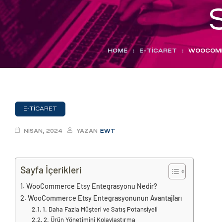
eri
ay
ti Aday
HOME
:
E-TICARET
:
WOOCOMME
k
u
leri
E-TICARET
n
NISAN, 2024
YAZAN
EWT
Sayfa İçerikleri
WooCommerce Etsy Entegrasyonu Nedir?
WooCommerce Etsy Entegrasyonunun Avantajları
1. Daha Fazla Müşteri ve Satış Potansiyeli
çı
2. Ürün Yönetimini Kolaylaştırma