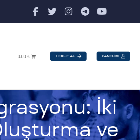
0.00
₺
TEKLİF AL
PANELİM
asyonu: İki
Oluşturma ve