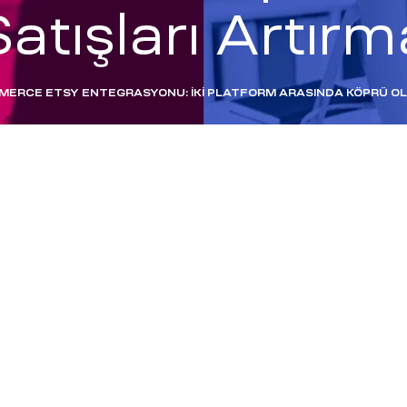
Satışları Artırm
RCE ETSY ENTEGRASYONU: İKI PLATFORM ARASINDA KÖPRÜ OL