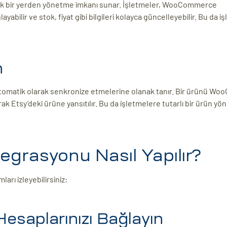
k bir yerden yönetme imkanı sunar. İşletmeler, WooCommerce
bilir ve stok, fiyat gibi bilgileri kolayca güncelleyebilir. Bu da i
n
tomatik olarak senkronize etmelerine olanak tanır. Bir ürünü W
k Etsy’deki ürüne yansıtılır. Bu da işletmelere tutarlı bir ürün yön
rasyonu Nasıl Yapılır?
ı izleyebilirsiniz:
saplarınızı Bağlayın