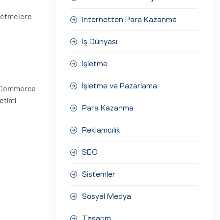
şletmelere
İnternetten Para Kazanma
İş Dünyası
İşletme
İşletme ve Pazarlama
ooCommerce
etimi
Para Kazanma
Reklamcılık
SEO
Sistemler
Sosyal Medya
Tasarım