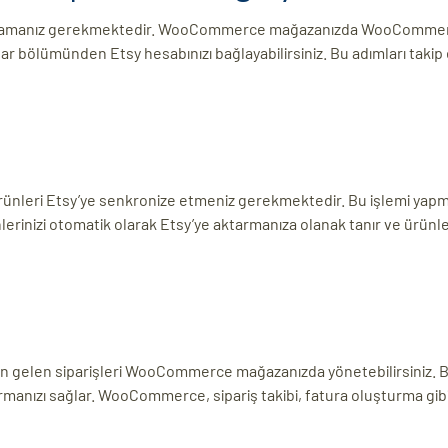
 bağlamanız gerekmektedir. WooCommerce mağazanızda WooComme
rlar bölümünden Etsy hesabınızı bağlayabilirsiniz. Bu adımları takip 
nleri Etsy’ye senkronize etmeniz gerekmektedir. Bu işlemi yapm
erinizi otomatik olarak Etsy’ye aktarmanıza olanak tanır ve ürünler
gelen siparişleri WooCommerce mağazanızda yönetebilirsiniz. 
tırmanızı sağlar. WooCommerce, sipariş takibi, fatura oluşturma gibi