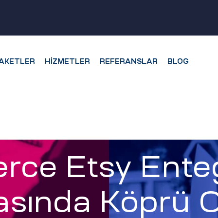
AKETLER
HIZMETLER
REFERANSLAR
BLOG
e Etsy Entegr
asında Köprü 