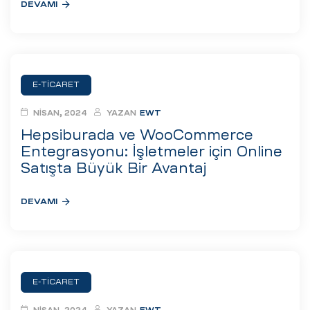
DEVAMI
E-TICARET
NISAN, 2024
YAZAN
EWT
Hepsiburada ve WooCommerce
Entegrasyonu: İşletmeler için Online
Satışta Büyük Bir Avantaj
DEVAMI
E-TICARET