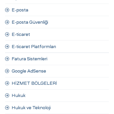
E-posta
E-posta Güvenliği
E-ticaret
E-ticaret Platformları
Fatura Sistemleri
Google AdSense
HİZMET BÖLGELERİ
Hukuk
Hukuk ve Teknoloji