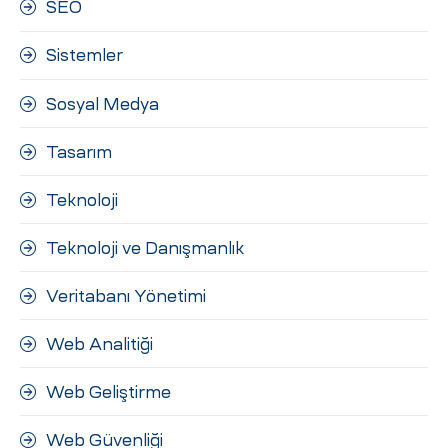
SEO
Sistemler
Sosyal Medya
Tasarım
Teknoloji
Teknoloji ve Danışmanlık
Veritabanı Yönetimi
Web Analitiği
Web Geliştirme
Web Güvenliği