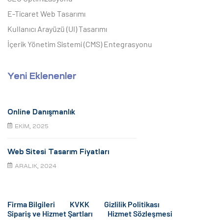
E-Ticaret Web Tasarımı
Kullanıcı Arayüzü (UI) Tasarımı
İçerik Yönetim Sistemi (CMS) Entegrasyonu
Yeni Eklenenler
Online Danışmanlık
EKIM, 2025
Web Sitesi Tasarım Fiyatları
ARALIK, 2024
Firma Bilgileri
KVKK
Gizlilik Politikası
Sipariş ve Hizmet Şartları
Hizmet Sözleşmesi