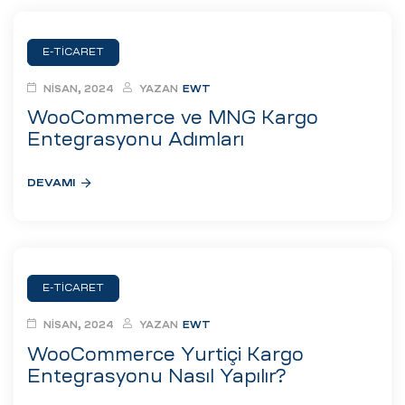
E-TICARET
NISAN, 2024
YAZAN
EWT
WooCommerce ve MNG Kargo
Entegrasyonu Adımları
DEVAMI
E-TICARET
NISAN, 2024
YAZAN
EWT
WooCommerce Yurtiçi Kargo
Entegrasyonu Nasıl Yapılır?