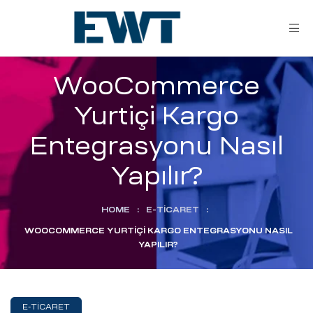
WooCommerce
Yurtiçi Kargo
Entegrasyonu Nasıl
Yapılır?
ar
HOME
:
E-TICARET
:
WOOCOMMERCE YURTIÇI KARGO ENTEGRASYONU NASIL
YAPILIR?
ri
leri
E-TICARET