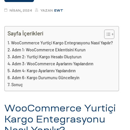
eri
NISAN, 2024
YAZAN
EWT
ay
ti Aday
Sayfa İçerikleri
k
WooCommerce Yurtiçi Kargo Entegrasyonu Nasıl Yapılır?
Adım 1: WooCommerce Eklentisini Kurun
u
Adım 2: Yurtiçi Kargo Hesabı Oluşturun
leri
Adım 3: WooCommerce Ayarlarını Yapılandırın
Adım 4: Kargo Ayarlarını Yapılandırın
n
Adım 6: Kargo Durumunu Güncelleyin
Sonuç
WooCommerce Yurtiçi
Kargo Entegrasyonu
çı