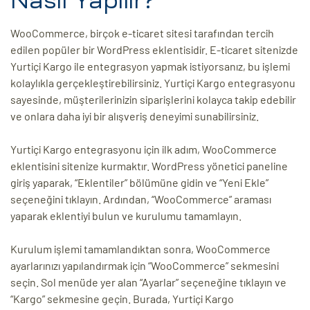
Nasıl Yapılır?
ri
WooCommerce, birçok e-ticaret sitesi tarafından tercih
edilen popüler bir WordPress eklentisidir. E-ticaret sitenizde
Yurtiçi Kargo ile entegrasyon yapmak istiyorsanız, bu işlemi
kolaylıkla gerçekleştirebilirsiniz. Yurtiçi Kargo entegrasyonu
sayesinde, müşterilerinizin siparişlerini kolayca takip edebilir
ve onlara daha iyi bir alışveriş deneyimi sunabilirsiniz.
Yurtiçi Kargo entegrasyonu için ilk adım, WooCommerce
eklentisini sitenize kurmaktır. WordPress yönetici paneline
 (CMS)
giriş yaparak, “Eklentiler” bölümüne gidin ve “Yeni Ekle”
seçeneğini tıklayın. Ardından, “WooCommerce” araması
mı
asarımı
yaparak eklentiyi bulun ve kurulumu tamamlayın.
rımı
Kurulum işlemi tamamlandıktan sonra, WooCommerce
ayarlarınızı yapılandırmak için “WooCommerce” sekmesini
seçin. Sol menüde yer alan “Ayarlar” seçeneğine tıklayın ve
“Kargo” sekmesine geçin. Burada, Yurtiçi Kargo