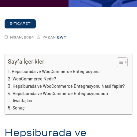
eri
E-TICARET
ay
ti Aday
NISAN, 2024
YAZAN
EWT
k
u
Sayfa İçerikleri
leri
Hepsiburada ve WooCommerce Entegrasyonu
WooCommerce Nedir?
n
Hepsiburada ve WooCommerce Entegrasyonu Nasıl Yapılır?
Hepsiburada ve WooCommerce Entegrasyonunun
Avantajları
Sonuç
Hepsiburada ve
çı