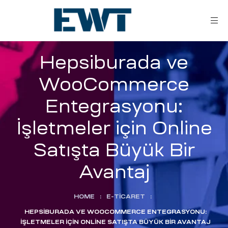
Hepsiburada ve
WooCommerce
Entegrasyonu:
İşletmeler için Online
ar
Satışta Büyük Bir
Avantaj
ri
HOME
:
E-TICARET
:
leri
HEPSIBURADA VE WOOCOMMERCE ENTEGRASYONU:
İŞLETMELER IÇIN ONLINE SATIŞTA BÜYÜK BIR AVANTAJ