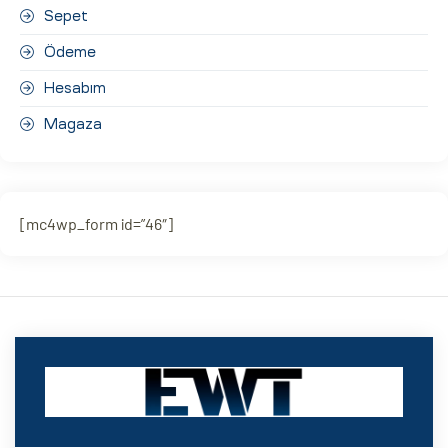
Sepet
Ödeme
Hesabım
Magaza
[mc4wp_form id=”46″]