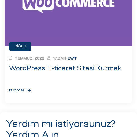
eri
ay
ti Aday
k
DIĞER
u
TEMMUZ, 2022
YAZAN
EWT
leri
WordPress E-ticaret Sitesi Kurmak
n
DEVAMI
Yardım mı istiyorsunuz?
Yardım Alın
çı