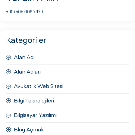
ri
+90 (505) 109 7979
Kategoriler
Alan Adı
Alan Adları
 (CMS)
Avukatlık Web Sitesi
mı
asarımı
Bilgi Teknolojileri
rımı
Bilgisayar Yazılımı
Blog Açmak