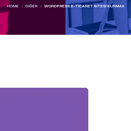
HOME
:
DIĞER
:
WORDPRESS E-TICARET SITESI KURMAK