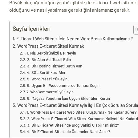
Büyük bir çoğunluğun yaptığı gibi siz de e-ticaret web siteni
olduğunu ve nasıl yapılması gerektiğini anlamanız gerekir.
Sayfa İçerikleri
E-Ticaret Web Siteniz İçin Neden WordPress Kullanmalısınız?
WordPress E-ticaret Sitesi Kurmak
1. Niş Sektörünüzü Belirleyin
2. Bir Alan Adı Tescil Edin
3. Bir Hosting Hizmeti Satın Alın
4. SSL Sertifikası Alın
5. WordPress’i Yükleyin
6. Uygun Bir Woocommerce Teması Seçin
7. WooCommerce’i yükleyin
8. Mağaza Yönetimi İçin Uygun Eklentileri Kurun
WordPress E-ticaret Sitesi Kurmayla İlgili En Çok Sorulan Sorula
1. WordPress E-Ticaret Web Sitesi Oluşturmak Ne Kadar Sürer?
2. WordPress E-Ticaret Web Sitesi Kurmanın Maliyeti Ne Kadard
3. Bir E-Ticaret Sitesinde Blog Sahibi Olabilir misiniz?
4. Bir E-Ticaret Sitesinde Ödemeler Nasıl Alınır?