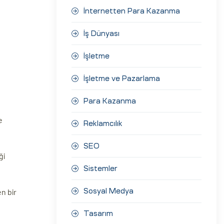
İnternetten Para Kazanma
İş Dünyası
İşletme
İşletme ve Pazarlama
Para Kazanma
e
Reklamcılık
SEO
ği
Sistemler
n bir
Sosyal Medya
Tasarım