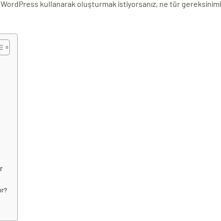
zi WordPress kullanarak oluşturmak istiyorsanız, ne tür gereksiniml
r
ır?