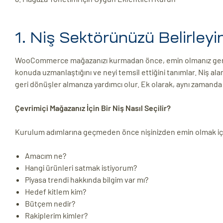
1. Niş Sektörünüzü Belirleyi
WooCommerce mağazanızı kurmadan önce, emin olmanız gereken
konuda uzmanlaştığını ve neyi temsil ettiğini tanımlar. Niş al
geri dönüşler almanıza yardımcı olur. Ek olarak, aynı zamanda
Çevrimiçi Mağazanız İçin Bir Niş Nasıl Seçilir?
Kurulum adımlarına geçmeden önce nişinizden emin olmak için
Amacım ne?
Hangi ürünleri satmak istiyorum?
Piyasa trendi hakkında bilgim var mı?
Hedef kitlem kim?
Bütçem nedir?
Rakiplerim kimler?