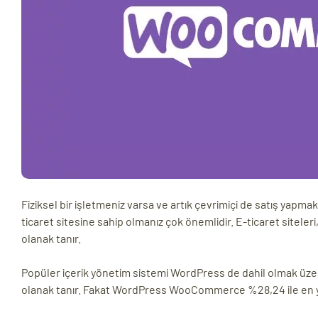
ri
 (CMS)
Fiziksel bir işletmeniz varsa ve artık çevrimiçi de satış yapmak 
mı
asarımı
ticaret sitesine sahip olmanız çok önemlidir. E-ticaret siteleri
olanak tanır.
rımı
Popüler içerik yönetim sistemi WordPress de dahil olmak üzer
olanak tanır. Fakat WordPress WooCommerce %28,24 ile en y