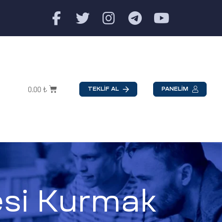
0.00
₺
TEKLİF AL
PANELİM
esi Kurmak