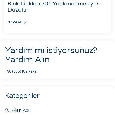
eri
Kırık Linkleri 301 Yönlendirmesiyle
Düzeltin
DEVAMI
ay
ti Aday
k
u
Yardım mı istiyorsunuz?
leri
Yardım Alın
n
+90 (505) 109 7979
Kategoriler
Alan Adı
çı