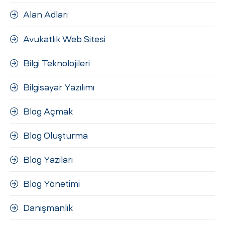
ri
Alan Adları
Avukatlık Web Sitesi
Bilgi Teknolojileri
Bilgisayar Yazılımı
Blog Açmak
 (CMS)
Blog Oluşturma
mı
asarımı
Blog Yazıları
rımı
Blog Yönetimi
Danışmanlık