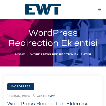
WordPress
Redirection Eklentisi
HOME
:
WORDPRESS REDIRECTION EKLENTISI
ar
ri
WORDPRESS
leri
NISAN, 2024
YAZAN
EWT
WordPress Redirection Eklentisi: