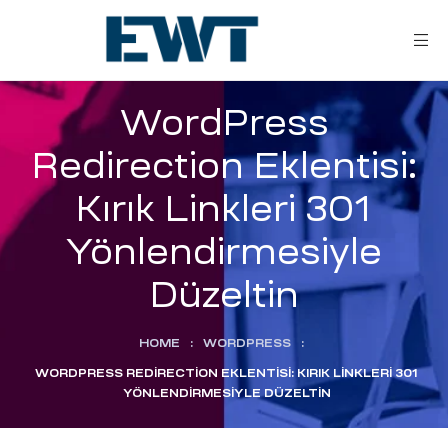
WordPress
Redirection Eklentisi:
Kırık Linkleri 301
Yönlendirmesiyle
ar
Düzeltin
HOME
:
WORDPRESS
:
ri
WORDPRESS REDIRECTION EKLENTISI: KIRIK LINKLERI 301
YÖNLENDIRMESIYLE DÜZELTIN
leri