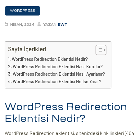
eri
WORDPRESS
NISAN, 2024
YAZAN
EWT
ay
ti Aday
k
Sayfa İçerikleri
u
WordPress Redirection Eklentisi Nedir?
WordPress Redirection Eklentisi Nasıl Kurulur?
leri
WordPress Redirection Eklentisi Nasıl Ayarlanır?
n
WordPress Redirection Eklentisi Ne İşe Yarar?
WordPress Redirection
Eklentisi Nedir?
WordPress Redirection eklentisi, sitenizdeki kırık linkleri (404
çı