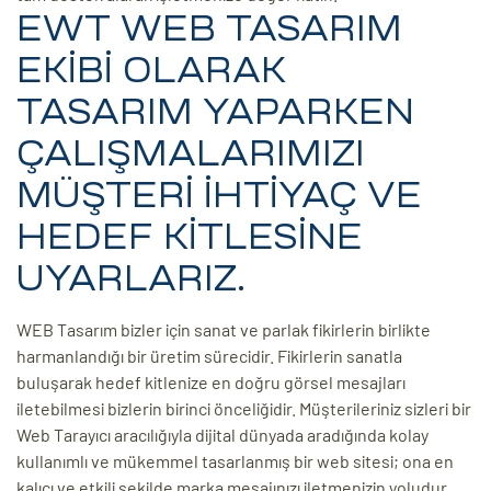
EWT WEB TASARIM
EKİBİ OLARAK
TASARIM YAPARKEN
ÇALIŞMALARIMIZI
MÜŞTERİ İHTİYAÇ VE
HEDEF KİTLESİNE
UYARLARIZ.
WEB Tasarım bizler için sanat ve parlak fikirlerin birlikte
harmanlandığı bir üretim sürecidir. Fikirlerin sanatla
buluşarak hedef kitlenize en doğru görsel mesajları
iletebilmesi bizlerin birinci önceliğidir. Müşterileriniz sizleri bir
Web Tarayıcı aracılığıyla dijital dünyada aradığında kolay
kullanımlı ve mükemmel tasarlanmış bir web sitesi; ona en
kalıcı ve etkili şekilde marka mesajınızı iletmenizin yoludur.