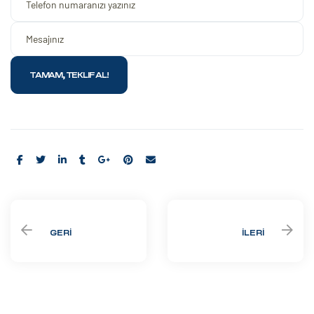
Share:
GERI
İLERI