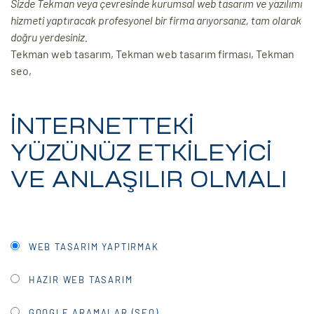
Sizde Tekman veya çevresinde kurumsal web tasarım ve yazılımı
hizmeti yaptıracak profesyonel bir firma arıyorsanız, tam olarak
ri
doğru yerdesiniz.
Tekman web tasarım, Tekman web tasarım firması, Tekman
seo,
İNTERNETTEKİ
YÜZÜNÜZ ETKİLEYİCİ
 (CMS)
VE ANLAŞILIR OLMALI
mı
asarımı
rımı
WEB TASARIM YAPTIRMAK
HAZIR WEB TASARIM
GOOGLE ARAMALAR (SEO)