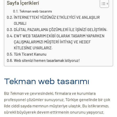
eri
Sayfa İçerikleri
Tekman web tasarımı
İNTERNETTEKİ YÜZÜNÜZ ETKİLEYİCİ VE ANLAŞILIR
ay
OLMALI
ti Aday
DİJİTAL PAZARLAMA ÇÖZÜMLERİ İLE İŞİNİZİ GELİŞTİRİN.
k
EWT WEB TASARIM EKİBİ OLARAK TASARIM YAPARKEN
ÇALIŞMALARIMIZI MÜŞTERİ İHTİYAÇ VE HEDEF
u
KİTLESİNE UYARLARIZ.
Türk Ticaret Kanunu
leri
Web sitenizi hemen tasarlamak istiyoruz!
n
Tekman web tasarımı
Biz
Tekman
ve çevresindeki, firmalara ve kurumlara
profesyonel çözümler sunuyoruz. Türkiye genelinde bir çok
ilde ciddi sayıda memnun müşteriye ulaştık. Bu istikrarımızı,
sürekli büyüyerek devem ettirmenin onurunu yaşıyoruz.
çı