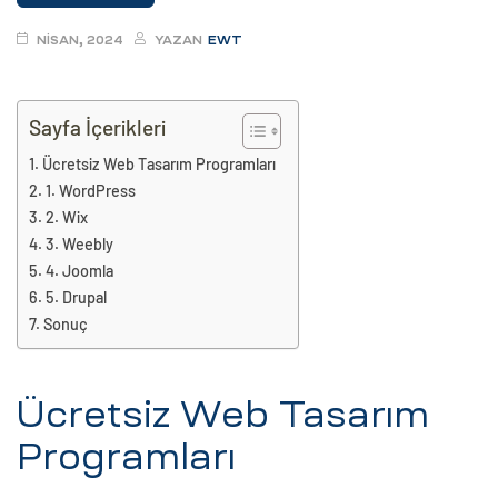
eri
NISAN, 2024
YAZAN
EWT
ay
ti Aday
Sayfa İçerikleri
k
Ücretsiz Web Tasarım Programları
1. WordPress
u
2. Wix
leri
3. Weebly
4. Joomla
n
5. Drupal
Sonuç
Ücretsiz Web Tasarım
Programları
çı