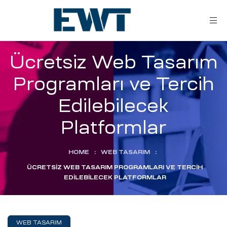
Ücretsiz Web Tasarım
Programları ve Tercih
Edilebilecek
Platformlar
ar
HOME
:
WEB TASARIM
:
ÜCRETSIZ WEB TASARIM PROGRAMLARI VE TERCIH
EDILEBILECEK PLATFORMLAR
ri
leri
WEB TASARIM