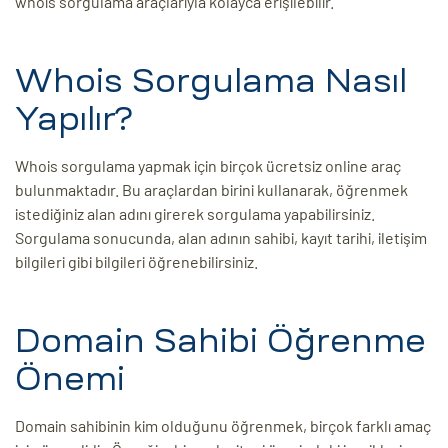
whois sorgulama araçlarıyla kolayca erişilebilir.
ri
Whois Sorgulama Nasıl
Yapılır?
Whois sorgulama yapmak için birçok ücretsiz online araç
bulunmaktadır. Bu araçlardan birini kullanarak, öğrenmek
istediğiniz alan adını girerek sorgulama yapabilirsiniz.
Sorgulama sonucunda, alan adının sahibi, kayıt tarihi, iletişim
 (CMS)
bilgileri gibi bilgileri öğrenebilirsiniz.
mı
asarımı
Domain Sahibi Öğrenme
rımı
Önemi
Domain sahibinin kim olduğunu öğrenmek, birçok farklı amaç