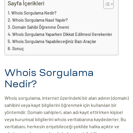
eri
Sayfa İçerikleri
Whois Sorgulama Nedir?
Whois Sorgulama Nasıl Yapılır?
ay
ti Aday
Domain Sahibi Öğrenme Önemi
Whois Sorgulama Yaparken Dikkat Edilmesi Gerekenler
k
Whois Sorgulama Yapabileceğiniz Bazı Araçlar
Sonuç
u
leri
Whois Sorgulama
n
Nedir?
Whois sorgulama, internet üzerindeki bir alan adının (domain)
sahibini veya kayıt bilgilerini öğrenmek için kullanılan bir
yöntemdir. Domain sahipleri, alan adı kayıt ettirirken kişisel
veya kurumsal bilgilerini whois veritabanına kaydederler. Bu
veritabanı, herkesin erişebileceği şekilde halka açıktır ve
çı