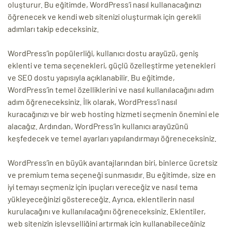
oluşturur. Bu eğitimde, WordPress’i nasıl kullanacağınızı
ri
öğrenecek ve kendi web sitenizi oluşturmak için gerekli
adımları takip edeceksiniz.
WordPress’in popülerliği, kullanıcı dostu arayüzü, geniş
eklenti ve tema seçenekleri, güçlü özelleştirme yetenekleri
ve SEO dostu yapısıyla açıklanabilir. Bu eğitimde,
WordPress’in temel özelliklerini ve nasıl kullanılacağını adım
adım öğreneceksiniz. İlk olarak, WordPress’i nasıl
kuracağınızı ve bir web hosting hizmeti seçmenin önemini ele
 (CMS)
alacağız. Ardından, WordPress’in kullanıcı arayüzünü
keşfedecek ve temel ayarları yapılandırmayı öğreneceksiniz.
mı
asarımı
WordPress’in en büyük avantajlarından biri, binlerce ücretsiz
ve premium tema seçeneği sunmasıdır. Bu eğitimde, size en
rımı
iyi temayı seçmeniz için ipuçları vereceğiz ve nasıl tema
yükleyeceğinizi göstereceğiz. Ayrıca, eklentilerin nasıl
kurulacağını ve kullanılacağını öğreneceksiniz. Eklentiler,
web sitenizin işlevselliğini artırmak için kullanabileceğiniz