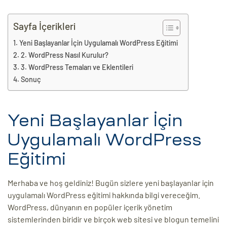
eri
Sayfa İçerikleri
Yeni Başlayanlar İçin Uygulamalı WordPress Eğitimi
ay
ti Aday
2. WordPress Nasıl Kurulur?
3. WordPress Temaları ve Eklentileri
k
Sonuç
u
leri
Yeni Başlayanlar İçin
n
Uygulamalı WordPress
Eğitimi
Merhaba ve hoş geldiniz! Bugün sizlere yeni başlayanlar için
uygulamalı WordPress eğitimi hakkında bilgi vereceğim.
WordPress, dünyanın en popüler içerik yönetim
sistemlerinden biridir ve birçok web sitesi ve blogun temelini
çı