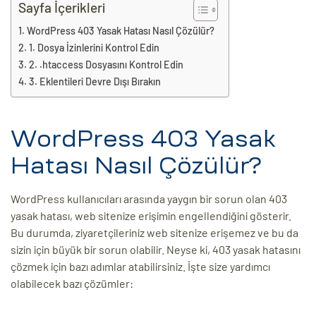
eri
Sayfa İçerikleri
WordPress 403 Yasak Hatası Nasıl Çözülür?
1. Dosya İzinlerini Kontrol Edin
ay
ti Aday
2. .htaccess Dosyasını Kontrol Edin
3. Eklentileri Devre Dışı Bırakın
k
u
WordPress 403 Yasak
leri
Hatası Nasıl Çözülür?
n
WordPress kullanıcıları arasında yaygın bir sorun olan 403
yasak hatası, web sitenize erişimin engellendiğini gösterir.
Bu durumda, ziyaretçileriniz web sitenize erişemez ve bu da
sizin için büyük bir sorun olabilir. Neyse ki, 403 yasak hatasını
çözmek için bazı adımlar atabilirsiniz. İşte size yardımcı
olabilecek bazı çözümler:
çı