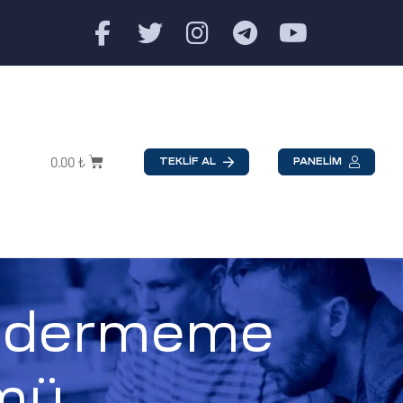
0.00
₺
TEKLİF AL
PANELİM
öndermeme
mü