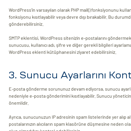
WordPress’in varsayılan olarak PHP mail() fonksiyonunu kulla
fonksiyonu kısıtlayabilir veya devre dışı bırakabilir. Bu durum
gönderebilirsiniz.
SMTP eklentisi, WordPress sitenizin e-postalarını göndermek 
sunucusu, kullanıcı adı, şifre ve diğer gerekli bilgileri ayarla
WordPress eklenti kütüphanesini ziyaret edebilirsiniz.
3. Sunucu Ayarlarını Kont
E-posta gönderme sorununuz devam ediyorsa, sunucu ayarların
nedeniyle e-posta gönderimini kısıtlayabilir. Sunucu yönetic
önemlidir.
Ayrıca, sunucunuzun IP adresinin spam listelerinde yer alıp a
postalarınızın alıcıların spam klasörüne düşmesine neden olab
olup olmadığını kontrol edebilirsiniz.