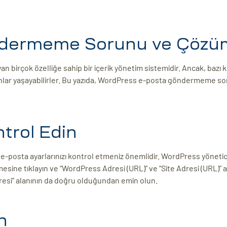
ndermeme Sorunu ve Çözü
an birçok özelliğe sahip bir içerik yönetim sistemidir. Ancak, bazı k
ar yaşayabilirler. Bu yazıda, WordPress e-posta göndermeme s
ntrol Edin
-posta ayarlarınızı kontrol etmeniz önemlidir. WordPress yönetic
mesine tıklayın ve “WordPress Adresi (URL)” ve “Site Adresi (URL)” a
resi” alanının da doğru olduğundan emin olun.
n