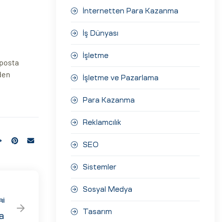
İnternetten Para Kazanma
İş Dünyası
İşletme
-posta
zden
İşletme ve Pazarlama
Para Kazanma
Reklamcılık
SEO
Sistemler
Sosyal Medya
RI
Tasarım
a