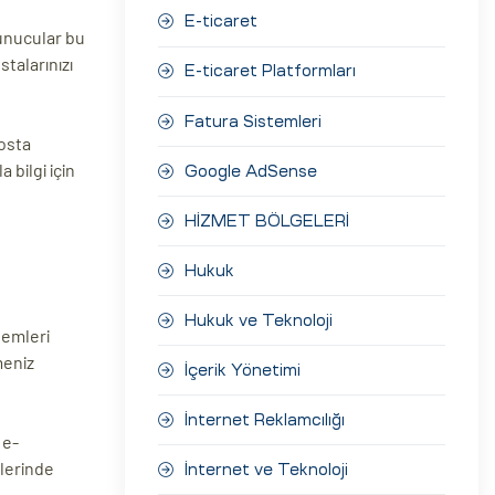
E-ticaret
sunucular bu
stalarınızı
E-ticaret Platformları
Fatura Sistemleri
posta
 bilgi için
Google AdSense
HİZMET BÖLGELERİ
Hukuk
Hukuk ve Teknoloji
lemleri
meniz
İçerik Yönetimi
İnternet Reklamcılığı
 e-
elerinde
İnternet ve Teknoloji