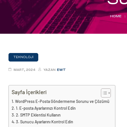
eri
HOME
:
ay
ti Aday
k
u
TEKNOLOJI
leri
MART, 2024
YAZAN
EWT
n
Sayfa İçerikleri
WordPress E-Posta Göndermeme Sorunu ve Çözümü
1. E-posta Ayarlarınızı Kontrol Edin
2. SMTP Eklentisi Kullanın
3. Sunucu Ayarlarını Kontrol Edin
çı