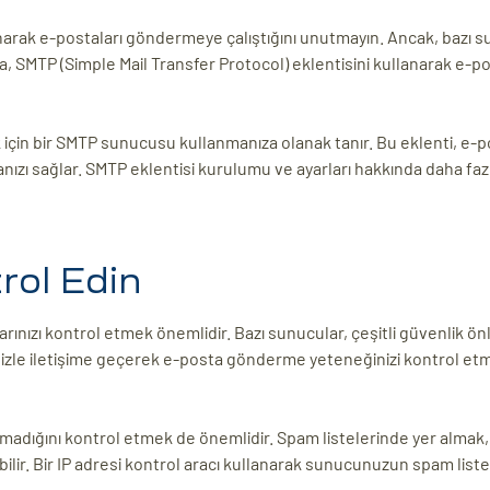
narak e-postaları göndermeye çalıştığını unutmayın. Ancak, bazı 
da, SMTP (Simple Mail Transfer Protocol) eklentisini kullanarak e-po
için bir SMTP sunucusu kullanmanıza olanak tanır. Bu eklenti, e-
manızı sağlar. SMTP eklentisi kurulumu ve ayarları hakkında daha fazla
rol Edin
ızı kontrol etmek önemlidir. Bazı sunucular, çeşitli güvenlik ön
inizle iletişime geçerek e-posta gönderme yeteneğinizi kontrol et
lmadığını kontrol etmek de önemlidir. Spam listelerinde yer almak,
ilir. Bir IP adresi kontrol aracı kullanarak sunucunuzun spam list