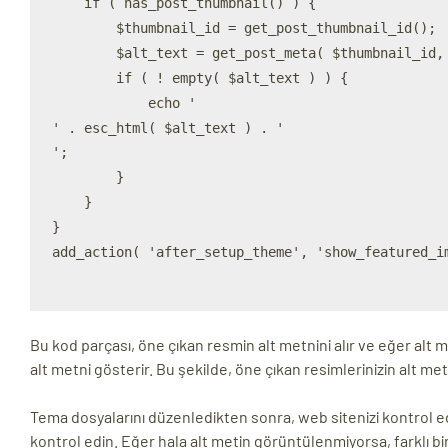
    if ( has_post_thumbnail() ) {

        $thumbnail_id = get_post_thumbnail_id();

        $alt_text = get_post_meta( $thumbnail_id, 
        if ( ! empty( $alt_text ) ) {

            echo '
' . esc_html( $alt_text ) . '
';

        }

    }

}

Bu kod parçası, öne çıkan resmin alt metnini alır ve eğer alt m
alt metni gösterir. Bu şekilde, öne çıkan resimlerinizin alt me
Tema dosyalarını düzenledikten sonra, web sitenizi kontrol e
kontrol edin. Eğer hala alt metin görüntülenmiyorsa, farklı bi