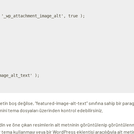
'_wp_attachment_image_alt', true );

etin boş değilse, “featured-image-alt-text” sınıfına sahip bir parag
tnini tema dosyaları üzerinden kontrol edebilirsiniz.
din ve öne çıkan resimlerin alt metninin görüntülenip görüntülen
r tema kullanmayı veya bir WordPress eklentisi aracılığıyla alt meti