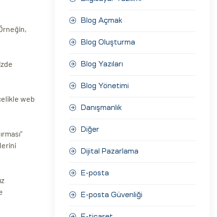
Blog Açmak
 Örneğin,
Blog Oluşturma
izde
Blog Yazıları
Blog Yönetimi
celikle web
Danışmanlık
Diğer
ırması”
erini
Dijital Pazarlama
E-posta
ız
e
E-posta Güvenliği
E-ticaret