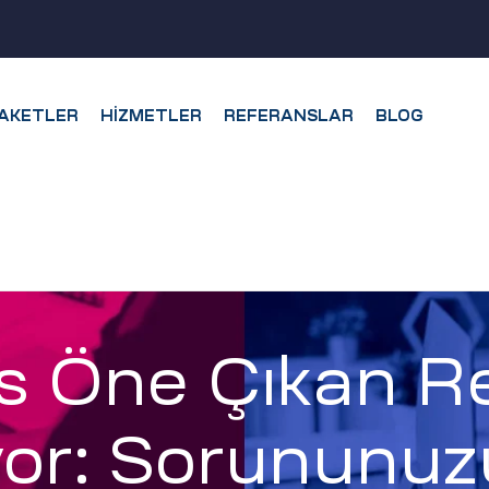
AKETLER
HIZMETLER
REFERANSLAR
BLOG
 Öne Çıkan Re
yor: Sorunun