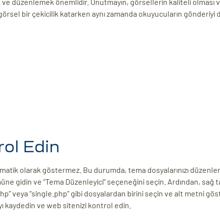
 ve düzenlemek önemlidir. Unutmayın, görsellerin kaliteli olması 
örsel bir çekicilik katarken aynı zamanda okuyucuların gönderiyi d
rol Edin
tomatik olarak göstermez. Bu durumda, tema dosyalarınızı düzenl
üne gidin ve “Tema Düzenleyici” seçeneğini seçin. Ardından, sağ 
hp” veya “single.php” gibi dosyalardan birini seçin ve alt metni gös
ı kaydedin ve web sitenizi kontrol edin.