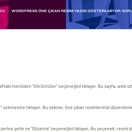
SS
:
WORDPRESS ÖNE ÇIKAN RESIM YAZISI GÖSTERILMIYOR: S
raftaki menüden “Görüntüler” seçeneğini tıklayın. Bu sayfa, web si
r” sekmesine tıklayın. Bu sekme, öne çıkan resimlerinizi düzenleme
 üzerine gelin ve “Düzenle” seçeneğini tıklayın. Bu seçenek, resmi