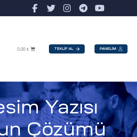
0.00
₺
TEKLİF AL
PANELİM
sim Yazısı
uzun Çözümü