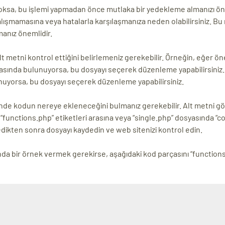
ksa, bu işlemi yapmadan önce mutlaka bir yedekleme almanızı ön
alışmamasına veya hatalarla karşılaşmanıza neden olabilirsiniz. Bu
anız önemlidir.
t metni kontrol ettiğini belirlemeniz gerekebilir. Örneğin, eğer ön
yasında bulunuyorsa, bu dosyayı seçerek düzenleme yapabilirsiniz.
uyorsa, bu dosyayı seçerek düzenleme yapabilirsiniz.
ünde kodun nereye ekleneceğini bulmanız gerekebilir. Alt metni g
“functions.php” etiketleri arasına veya “single.php” dosyasında “c
edikten sonra dosyayı kaydedin ve web sitenizi kontrol edin.
da bir örnek vermek gerekirse, aşağıdaki kod parçasını “function