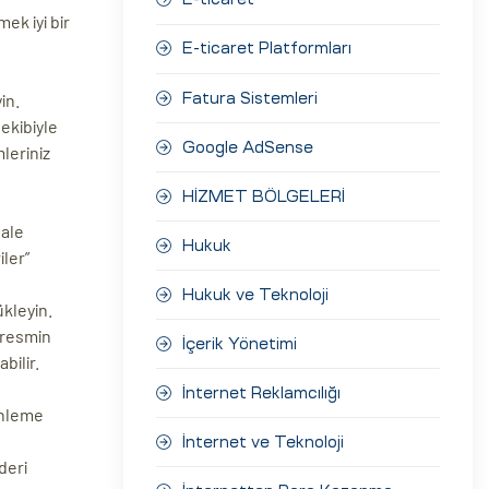
ek iyi bir
E-ticaret Platformları
in.
Fatura Sistemleri
ekibiyle
Google AdSense
mleriniz
HİZMET BÖLGELERİ
hale
Hukuk
iler”
Hukuk ve Teknoloji
ükleyin.
, resmin
İçerik Yönetimi
bilir.
İnternet Reklamcılığı
enleme
İnternet ve Teknoloji
deri