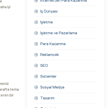
ve
İnternetten Para Kazanma
aha iyi
İş Dünyası
İşletme
İşletme ve Pazarlama
Para Kazanma
Reklamcılık
SEO
Sistemler
emeniz
Sosyal Medya
tarafta tema
teren bir
Tasarım