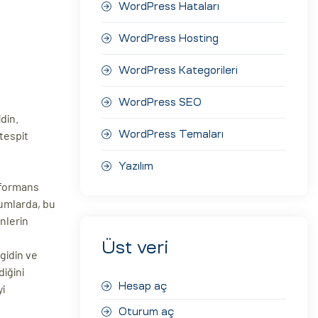
WordPress Hataları
WordPress Hosting
WordPress Kategorileri
WordPress SEO
din.
 tespit
WordPress Temaları
Yazılım
erformans
rumlarda, bu
ünlerin
Üst veri
gidin ve
diğini
Hesap aç
yi
Oturum aç