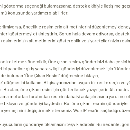
ni gösterme seçeneği bulamazsanız, destek ekibiyle iletişime geçm
özümü konusunda yardımcı olabilirler.
ilmiyorsa, öncelikle resimlerin alt metinlerini düzenlemeyi deney
tinleri göstermeyi etkinleştirin. Sorun hala devam ediyorsa, destek 
esimlerinizin alt metinlerini gösterebilir ve ziyaretçilerinizin resi
kontrol etmek önemlidir. Öne çıkan resim, gönderinizi daha çekici 
ici paneline giriş yaparak, ilgili gönderiyi düzenlemek için “Gönder
ede bulunan “Öne Çıkan Resim” düğmesine tıklayın.
 düğmesini kullanın. Bilgisayarınızdan uygun bir resim seçin ve y
 Bu alan, öne çıkan resim için gösterilecek yazıyı içerir. Alt metin
 arama motorları tarafından resmin daha iyi anlaşılmasına yardımcı ola
e tıklayın ve gönderiyi kaydedin. Bu, öne çıkan resmin gönderiyle
u ve yerleşimini değiştirmek isterseniz, WordPress’in sağladığı düz
 okuyucuların gönderiye tıklamasını teşvik edebilir. Bu nedenle, gön