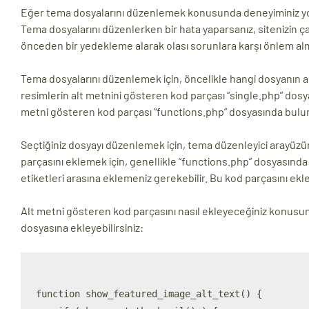
Eğer tema dosyalarını düzenlemek konusunda deneyiminiz yo
Tema dosyalarını düzenlerken bir hata yaparsanız, sitenizin ç
önceden bir yedekleme alarak olası sorunlara karşı önlem alm
Tema dosyalarını düzenlemek için, öncelikle hangi dosyanın al
resimlerin alt metnini gösteren kod parçası “single.php” dos
metni gösteren kod parçası “functions.php” dosyasında bulun
Seçtiğiniz dosyayı düzenlemek için, tema düzenleyici arayüz
parçasını eklemek için, genellikle “functions.php” dosyasında 
etiketleri arasına eklemeniz gerekebilir. Bu kod parçasını ekl
Alt metni gösteren kod parçasını nasıl ekleyeceğiniz konusun
dosyasına ekleyebilirsiniz:
function show_featured_image_alt_text() {
