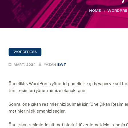
eri
HOME
:
WORDPRE
ay
ti Aday
k
u
WORDPRESS
leri
MART, 2024
YAZAN
EWT
n
Öncelikle, WordPress yönetici panelinize giriş yapın ve sol ta
tüm resimleri yönetmenize olanak tanır.
Sonra, öne çıkan resimlerinizi bulmak için “Öne Çıkan Resimle
metinlerini eklemenizi sağlar.
çı
Öne çıkan resimlerin alt metinlerini düzenlemek için, resmin