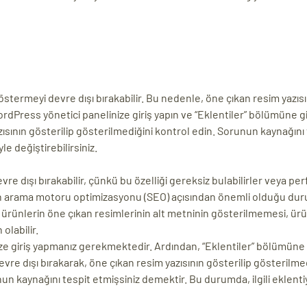
östermeyi devre dışı bırakabilir. Bu nedenle, öne çıkan resim yazısı
rdPress yönetici panelinize giriş yapın ve “Eklentiler” bölümüne gi
azısının gösterilip gösterilmediğini kontrol edin. Sorunun kaynağını
yle değiştirebilirsiniz.
vre dışı bırakabilir, çünkü bu özelliği gereksiz bulabilirler veya p
ninin arama motoru optimizasyonu (SEO) açısından önemli olduğu du
de ürünlerin öne çıkan resimlerinin alt metninin gösterilmemesi, ür
olabilir.
ize giriş yapmanız gerekmektedir. Ardından, “Eklentiler” bölümüne 
devre dışı bırakarak, öne çıkan resim yazısının gösterilip gösterilme
un kaynağını tespit etmişsiniz demektir. Bu durumda, ilgili eklenti