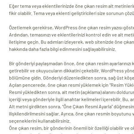
Eğer tema veya eklentilerinizde öne çıkan resim alt metinleri
fikir olabilir. Tema veya eklenti geliştiricileri size sorunun ç
Özetlemek gerekirse, WordPress öne çıkan resim yazısı göster
Ardından, temasınızı ve eklentilerinizi kontrol edin ve alt me
iletişime geçin. Bu adımları izleyerek, web sitenizde öne çıkan r
hakkında daha fazla bilgi edinmesini sağlayabilirsiniz.
Bir gönderiyi paylaşmadan önce, öne çıkan resim ayarlarınızı 
getirebilir ve okuyucuların dikkatini çekebilir. WordPress yönet
bölümüne gidin. Gönderiyi düzenledikten sonra, sağ üst köş
Açılan pencerede, öne çıkan resmi yüklemek için “Resim Yükle”
Resmi yükledikten sonra, alt metin (açıklama) alanını doldurun.
içeriği veya gönderiyle ilgili anahtar kelimeleri içerebilir. Bu,
Alt metni girdikten sonra, “Öne Çıkan Resmi Ayarla” düğmesin
ilişkilendirilmesini sağlar. Ayrıca, öne çıkan resmin boyutun
seçeneklerini kullanabilirsiniz.
Öne çıkan resim, bir gönderinin önemli bir özelliği olabilir ve