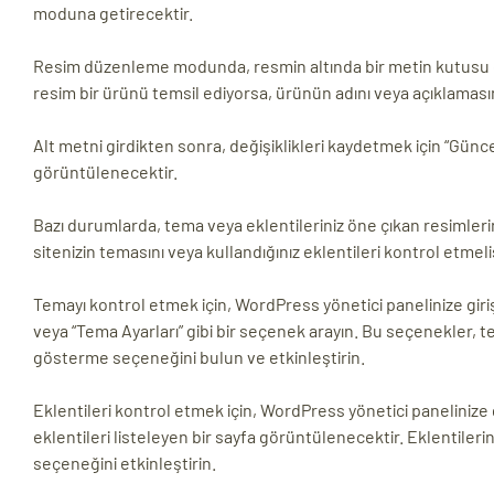
moduna getirecektir.
ri
Resim düzenleme modunda, resmin altında bir metin kutusu göre
resim bir ürünü temsil ediyorsa, ürünün adını veya açıklamasın
Alt metni girdikten sonra, değişiklikleri kaydetmek için “Günc
görüntülenecektir.
Bazı durumlarda, tema veya eklentileriniz öne çıkan resimleri
sitenizin temasını veya kullandığınız eklentileri kontrol etmelis
 (CMS)
Temayı kontrol etmek için, WordPress yönetici panelinize gir
veya “Tema Ayarları” gibi bir seçenek arayın. Bu seçenekler, t
mı
asarımı
gösterme seçeneğini bulun ve etkinleştirin.
rımı
Eklentileri kontrol etmek için, WordPress yönetici panelinize g
eklentileri listeleyen bir sayfa görüntülenecektir. Eklentileri
seçeneğini etkinleştirin.