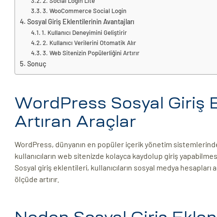
2. Social Login Lite
3. WooCommerce Social Login
ri
Sosyal Giriş Eklentilerinin Avantajları
1. Kullanıcı Deneyimini Geliştirir
2. Kullanıcı Verilerini Otomatik Alır
3. Web Sitenizin Popülerliğini Artırır
Sonuç
WordPress Sosyal Giriş Ek
Artıran Araçlar
 (CMS)
WordPress, dünyanın en popüler içerik yönetim sistemlerinden b
mı
asarımı
kullanıcıların web sitenizde kolayca kaydolup giriş yapabilmes
Sosyal giriş eklentileri, kullanıcıların sosyal medya hesapları 
rımı
ölçüde artırır.