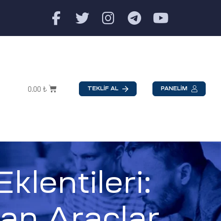
0.00
₺
TEKLİF AL
PANELİM
klentileri:
ran Araçlar