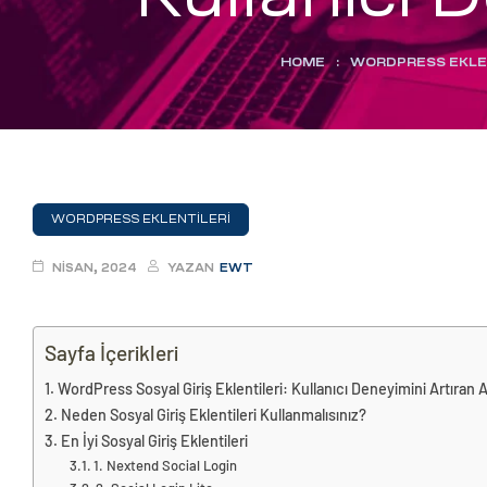
eri
HOME
:
WORDPRESS EKLE
ay
ti Aday
k
u
WORDPRESS EKLENTILERI
leri
NISAN, 2024
YAZAN
EWT
n
Sayfa İçerikleri
WordPress Sosyal Giriş Eklentileri: Kullanıcı Deneyimini Artıran A
Neden Sosyal Giriş Eklentileri Kullanmalısınız?
En İyi Sosyal Giriş Eklentileri
1. Nextend Social Login
çı