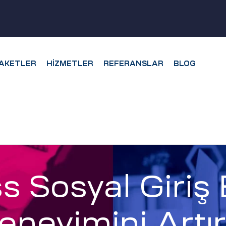
AKETLER
HIZMETLER
REFERANSLAR
BLOG
Sosyal Giriş E
Deneyimini Artı