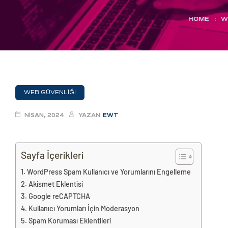
eri
HOME
:
W
ay
ti Aday
k
u
WEB GÜVENLIĞI
leri
NISAN, 2024
YAZAN
EWT
n
Sayfa İçerikleri
WordPress Spam Kullanıcı ve Yorumlarını Engelleme
Akismet Eklentisi
Google reCAPTCHA
Kullanıcı Yorumları İçin Moderasyon
Spam Koruması Eklentileri
çı