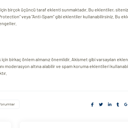
in birçok üçüncü taraf eklenti sunmaktadır. Bu eklentiler, siteni
otection” veya “Anti-Spam” gibi eklentiler kullanabilirsiniz. Bu ekl
engeller.
çin birkaç önlem almanız önemlidir. Akismet gibi varsayılan eklent
nı moderasyon altına alabilir ve spam koruma eklentileri kullanabil
tır.
Yorumlar
Share: