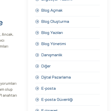
Blog Açmak
e
Blog Oluşturma
Blog Yazıları
. Ancak,
ıcı
Blog Yönetimi
mları
Danışmanlık
Diğer
Dijital Pazarlama
 yorumları
pam olup
E-posta
PI anahtarı
E-posta Güvenliği
E-ticaret