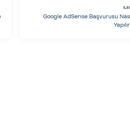
İLE
e
Google AdSense Başvurusu Nası
Yapılı