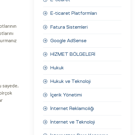
E-ticaret Platformları
tlarının
Fatura Sistemleri
tlarını
turmanız
Google AdSense
HİZMET BÖLGELERİ
Hukuk
Hukuk ve Teknoloji
Bu sayede,
birçok
İçerik Yönetimi
ar
İnternet Reklamcılığı
İnternet ve Teknoloji