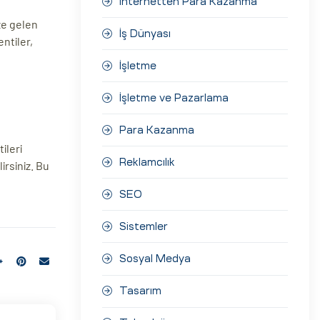
İnternetten Para Kazanma
ze gelen
İş Dünyası
entiler,
İşletme
İşletme ve Pazarlama
Para Kazanma
ileri
Reklamcılık
irsiniz. Bu
SEO
Sistemler
Sosyal Medya
Tasarım