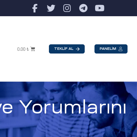
0.00
₺
TEKLİF AL
PANELİM
e Yorumlarını