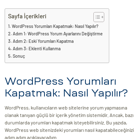
eri
Sayfa İçerikleri
WordPress Yorumları Kapatmak: Nasıl Yapılır?
ay
ti Aday
Adım 1: WordPress Yorum Ayarlarını Değiştirme
Adım 2: Eski Yorumları Kapatma
k
Adım 3: Eklenti Kullanma
u
Sonuç
leri
WordPress Yorumları
n
Kapatmak: Nasıl Yapılır?
WordPress, kullanıcıların web sitelerine yorum yapmasına
olanak tanıyan güçlü bir içerik yönetim sistemidir. Ancak, bazı
durumlarda yorumları kapatmak isteyebilirsiniz. Bu yazıda,
WordPress web sitenizdeki yorumları nasıl kapatabileceğinizi
çı
adım adım açıklayacağım.