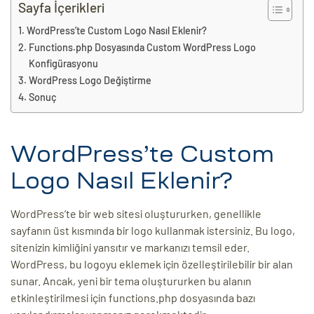
eri
Sayfa İçerikleri
WordPress’te Custom Logo Nasıl Eklenir?
Functions.php Dosyasında Custom WordPress Logo
ay
ti Aday
Konfigürasyonu
WordPress Logo Değiştirme
k
Sonuç
u
WordPress’te Custom
leri
Logo Nasıl Eklenir?
n
WordPress’te bir web sitesi oluştururken, genellikle
sayfanın üst kısmında bir logo kullanmak istersiniz. Bu logo,
sitenizin kimliğini yansıtır ve markanızı temsil eder.
WordPress, bu logoyu eklemek için özelleştirilebilir bir alan
sunar. Ancak, yeni bir tema oluştururken bu alanın
etkinleştirilmesi için functions.php dosyasında bazı
çı