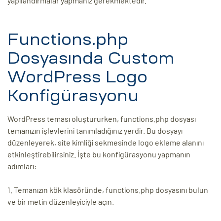
yapılandırmalar yapmanız gerekmektedir.
ri
Functions.php
Dosyasında Custom
WordPress Logo
Konfigürasyonu
WordPress teması oluştururken, functions.php dosyası
 (CMS)
temanızın işlevlerini tanımladığınız yerdir. Bu dosyayı
düzenleyerek, site kimliği sekmesinde logo ekleme alanını
mı
asarımı
etkinleştirebilirsiniz. İşte bu konfigürasyonu yapmanın
adımları:
rımı
1. Temanızın kök klasöründe, functions.php dosyasını bulun
ve bir metin düzenleyiciyle açın.