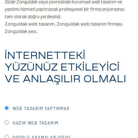
Sizde Zonguldak veya çevresinde kurumsal web tasarım ve
yazılımı hizmeti yaptıracak profesyonel bir firma arıyorsanız,
ri
tam olarak doğru yerdesiniz.
Zonguldak web tasarım, Zonguldak web tasarım firması,
Zonguldak seo,
İNTERNETTEKİ
YÜZÜNÜZ ETKİLEYİCİ
 (CMS)
VE ANLAŞILIR OLMALI
mı
asarımı
rımı
WEB TASARIM YAPTIRMAK
HAZIR WEB TASARIM
GOOGLE ARAMALAR (SEO)