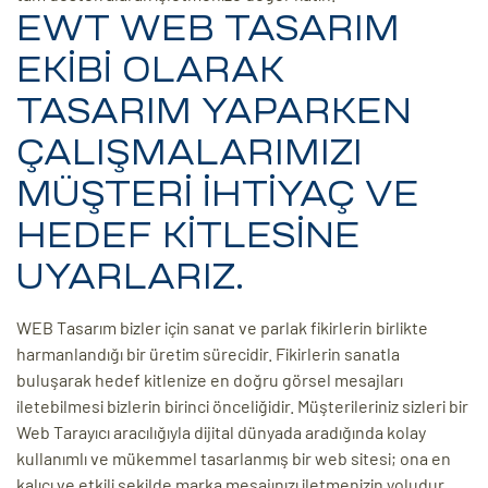
EWT WEB TASARIM
EKİBİ OLARAK
TASARIM YAPARKEN
ÇALIŞMALARIMIZI
MÜŞTERİ İHTİYAÇ VE
HEDEF KİTLESİNE
UYARLARIZ.
WEB Tasarım bizler için sanat ve parlak fikirlerin birlikte
harmanlandığı bir üretim sürecidir. Fikirlerin sanatla
buluşarak hedef kitlenize en doğru görsel mesajları
iletebilmesi bizlerin birinci önceliğidir. Müşterileriniz sizleri bir
Web Tarayıcı aracılığıyla dijital dünyada aradığında kolay
kullanımlı ve mükemmel tasarlanmış bir web sitesi; ona en
kalıcı ve etkili şekilde marka mesajınızı iletmenizin yoludur.