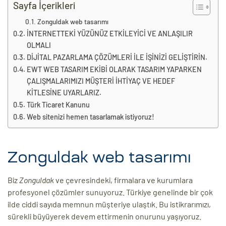
eri
Sayfa İçerikleri
Zonguldak web tasarımı
İNTERNETTEKİ YÜZÜNÜZ ETKİLEYİCİ VE ANLAŞILIR
ay
OLMALI
ti Aday
DİJİTAL PAZARLAMA ÇÖZÜMLERİ İLE İŞİNİZİ GELİŞTİRİN.
k
EWT WEB TASARIM EKİBİ OLARAK TASARIM YAPARKEN
ÇALIŞMALARIMIZI MÜŞTERİ İHTİYAÇ VE HEDEF
u
KİTLESİNE UYARLARIZ.
Türk Ticaret Kanunu
leri
Web sitenizi hemen tasarlamak istiyoruz!
n
Zonguldak web tasarımı
Biz
Zonguldak
ve çevresindeki, firmalara ve kurumlara
profesyonel çözümler sunuyoruz. Türkiye genelinde bir çok
ilde ciddi sayıda memnun müşteriye ulaştık. Bu istikrarımızı,
sürekli büyüyerek devem ettirmenin onurunu yaşıyoruz.
çı