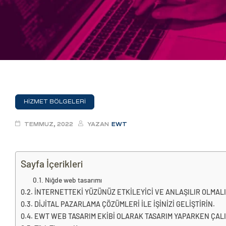
eri
ay
ti Aday
k
u
HİZMET BÖLGELERİ
leri
TEMMUZ, 2022
YAZAN
EWT
n
Sayfa İçerikleri
Niğde web tasarımı
İNTERNETTEKİ YÜZÜNÜZ ETKİLEYİCİ VE ANLAŞILIR OLMALI
DİJİTAL PAZARLAMA ÇÖZÜMLERİ İLE İŞİNİZİ GELİŞTİRİN.
EWT WEB TASARIM EKİBİ OLARAK TASARIM YAPARKEN ÇALIŞ
çı