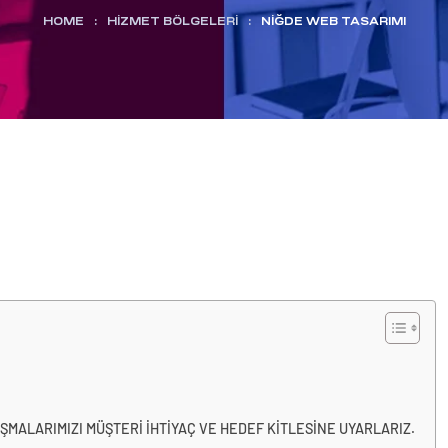
HOME
:
HİZMET BÖLGELERİ
:
NIĞDE WEB TASARIMI
MALARIMIZI MÜŞTERİ İHTİYAÇ VE HEDEF KİTLESİNE UYARLARIZ.