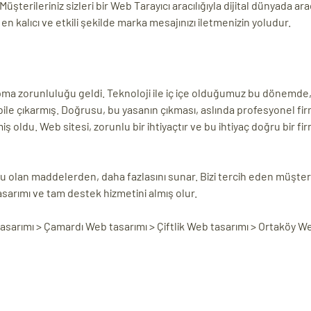
Müşterileriniz sizleri bir Web Tarayıcı aracılığıyla dijital dünyada ar
n kalıcı ve etkili şekilde marka mesajınızı iletmenizin yoludur.
i yapma zorunluluğu geldi. Teknoloji ile iç içe olduğumuz bu dönemd
bile çıkarmış. Doğrusu, bu yasanın çıkması, aslında profesyonel fir
ş oldu. Web sitesi, zorunlu bir ihtiyaçtır ve bu ihtiyaç doğru bir fi
u olan maddelerden, daha fazlasını sunar. Bizi tercih eden müşteri
asarımı ve tam destek hizmetini almış olur.
asarımı > Çamardı Web tasarımı > Çiftlik Web tasarımı > Ortaköy W