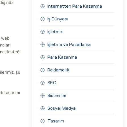
adığında
İnternetten Para Kazanma
İş Dünyası
İşletme
e, web
maları
İşletme ve Pazarlama
rma desteği
Para Kazanma
Reklamcılık
lerimiz, şu
SEO
eb tasarımı
Sistemler
Sosyal Medya
Tasarım