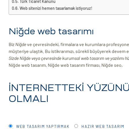
Türk Ticaret Kanunu
Web sitenizi hemen tasarlamak istiyoruz!
ri
Niğde web tasarımı
Biz
Niğde
ve çevresindeki, firmalara ve kurumlara profesyone
müşteriye ulaştık. Bu istikrarımızı, sürekli büyüyerek devem 
Sizde Niğde veya çevresinde kurumsal web tasarım ve yazılımı hiz
Niğde web tasarım, Niğde web tasarım firması, Niğde seo,
 (CMS)
İNTERNETTEKİ YÜZÜNÜZ
mı
asarımı
OLMALI
rımı
WEB TASARIM YAPTIRMAK
HAZIR WEB TASARIM