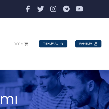
0.00
₺
TEKLİF AL
PANELİM
ımı