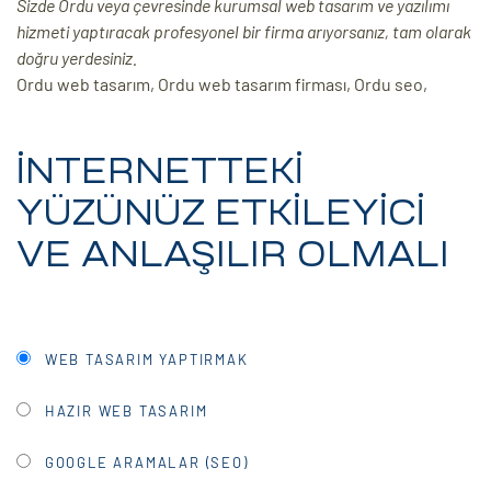
Sizde Ordu veya çevresinde kurumsal web tasarım ve yazılımı
hizmeti yaptıracak profesyonel bir firma arıyorsanız, tam olarak
ri
doğru yerdesiniz.
Ordu web tasarım, Ordu web tasarım firması, Ordu seo,
İNTERNETTEKİ
YÜZÜNÜZ ETKİLEYİCİ
VE ANLAŞILIR OLMALI
 (CMS)
mı
asarımı
WEB TASARIM YAPTIRMAK
rımı
HAZIR WEB TASARIM
GOOGLE ARAMALAR (SEO)