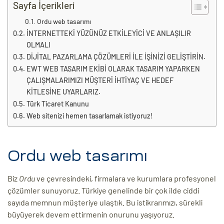
eri
Sayfa İçerikleri
Ordu web tasarımı
İNTERNETTEKİ YÜZÜNÜZ ETKİLEYİCİ VE ANLAŞILIR
ay
OLMALI
ti Aday
DİJİTAL PAZARLAMA ÇÖZÜMLERİ İLE İŞİNİZİ GELİŞTİRİN.
k
EWT WEB TASARIM EKİBİ OLARAK TASARIM YAPARKEN
ÇALIŞMALARIMIZI MÜŞTERİ İHTİYAÇ VE HEDEF
u
KİTLESİNE UYARLARIZ.
Türk Ticaret Kanunu
leri
Web sitenizi hemen tasarlamak istiyoruz!
n
Ordu web tasarımı
Biz
Ordu
ve çevresindeki, firmalara ve kurumlara profesyonel
çözümler sunuyoruz. Türkiye genelinde bir çok ilde ciddi
sayıda memnun müşteriye ulaştık. Bu istikrarımızı, sürekli
büyüyerek devem ettirmenin onurunu yaşıyoruz.
çı