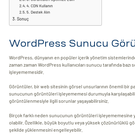
4. CDN Kullanın
ri
5. Destek Alın
Sonuç
WordPress Sunucu Görün
WordPress, dünyanın en popüler içerik yönetim sistemlerinden b
zaman zaman WordPress kullanıcıları sunucu tarafında bazı so
işleyememesidir.
 (CMS)
Görüntüler, bir web sitesinin görsel unsurlarının önemli bir par
mı
asarımı
sunucunun görüntüleri işleyememesi durumuyla karşılaşabili
görüntülenmesiyle ilgili sorunlar yaşayabilirsiniz.
rımı
Birçok farklı neden sunucunun görüntüleri işleyememesine yol
olabilir. Özellikle, büyük boyutlu veya yüksek çözünürlüklü 
şekilde yüklenmesini engelleyebilir.