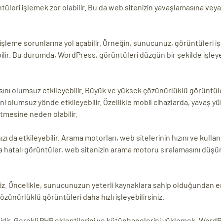
leri işlemek zor olabilir. Bu da web sitenizin yavaşlamasına veya
işleme sorunlarına yol açabilir. Örneğin, sunucunuz, görüntüleri i
bilir. Bu durumda, WordPress, görüntüleri düzgün bir şekilde işle
sını olumsuz etkileyebilir. Büyük ve yüksek çözünürlüklü görüntül
ini olumsuz yönde etkileyebilir. Özellikle mobil cihazlarda, yavaş y
 etmesine neden olabilir.
 da etkileyebilir. Arama motorları, web sitelerinin hızını ve kullanı
 hatalı görüntüler, web sitenizin arama motoru sıralamasını düşür
iniz. Öncelikle, sunucunuzun yeterli kaynaklara sahip olduğundan e
ünürlüklü görüntüleri daha hızlı işleyebilirsiniz.
dir. Gerekli PHP eklentilerini ve kütüphanelerini yüklemek, WordP