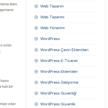
olama alanı
Web Tasarım
 yapmanız
Web Tasarımı
Web Yönetimi
WordPress
en emin
WordPress Çeviri Eklentileri
.
WordPress E-Ticaret
WordPress Eklentileri
hızını
WordPress Geliştirme
ızlı bir
WordPress Güvenliği
timize eder
WordPress Güvenlik