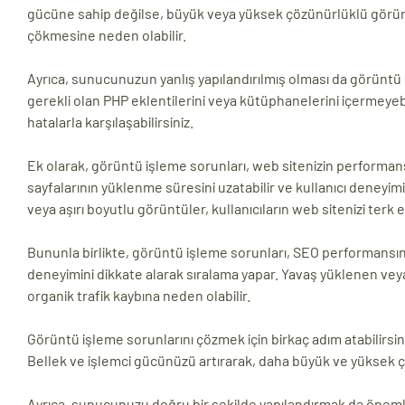
gücüne sahip değilse, büyük veya yüksek çözünürlüklü görüntü
çökmesine neden olabilir.
Ayrıca, sunucunuzun yanlış yapılandırılmış olması da görüntü 
gerekli olan PHP eklentilerini veya kütüphanelerini içermeye
hatalarla karşılaşabilirsiniz.
Ek olarak, görüntü işleme sorunları, web sitenizin performan
sayfalarının yüklenme süresini uzatabilir ve kullanıcı deneyim
veya aşırı boyutlu görüntüler, kullanıcıların web sitenizi terk
Bununla birlikte, görüntü işleme sorunları, SEO performansınızı
deneyimini dikkate alarak sıralama yapar. Yavaş yüklenen veya
organik trafik kaybına neden olabilir.
Görüntü işleme sorunlarını çözmek için birkaç adım atabilirs
Bellek ve işlemci gücünüzü artırarak, daha büyük ve yüksek çöz
Ayrıca, sunucunuzu doğru bir şekilde yapılandırmak da önemli