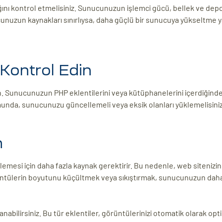
ını kontrol etmelisiniz. Sunucunuzun işlemci gücü, bellek ve dep
cunuzun kaynakları sınırlıysa, daha güçlü bir sunucuya yükseltme
Kontrol Edin
n. Sunucunuzun PHP eklentilerini veya kütüphanelerini içerdiğind
munda, sunucunuzu güncellemeli veya eksik olanları yüklemelisiniz
n
esi için daha fazla kaynak gerektirir. Bu nedenle, web sitenizin 
rüntülerin boyutunu küçültmek veya sıkıştırmak, sunucunuzun daha h
nabilirsiniz. Bu tür eklentiler, görüntülerinizi otomatik olarak op