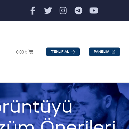
0.00
₺
TEKLİF AL
PANELİM
rüntüyü
züm Önerileri