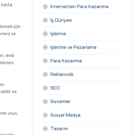
 hatta
İnternetten Para Kazanma
İş Dünyası
şlemek için
yemez ve
İşletme
İşletme ve Pazarlama
er, web
Para Kazanma
üklenen
Reklamcılık
cı
SEO
ebilir ve
Sistemler
min olun.
Sosyal Medya
Tasarım
ress’in