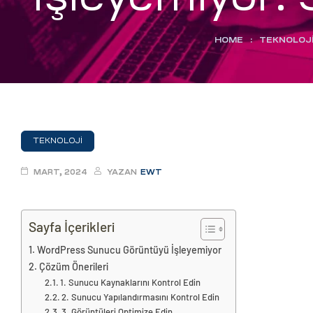
eri
HOME
:
TEKNOLOJ
ay
ti Aday
k
u
TEKNOLOJI
leri
MART, 2024
YAZAN
EWT
n
Sayfa İçerikleri
WordPress Sunucu Görüntüyü İşleyemiyor
Çözüm Önerileri
1. Sunucu Kaynaklarını Kontrol Edin
2. Sunucu Yapılandırmasını Kontrol Edin
çı
3. Görüntüleri Optimize Edin