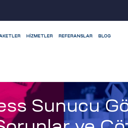
AKETLER
HIZMETLER
REFERANSLAR
BLOG
ess Sunucu Gö
 Sorunlar ve Çö