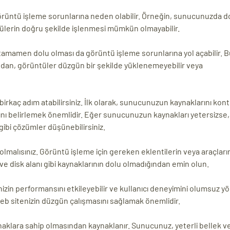
görüntü işleme sorunlarına neden olabilir. Örneğin, sunucunuzda 
ntülerin doğru şekilde işlenmesi mümkün olmayabilir.
n tamamen dolu olması da görüntü işleme sorunlarına yol açabilir.
ndan, görüntüler düzgün bir şekilde yüklenemeyebilir veya
kaç adım atabilirsiniz. İlk olarak, sunucunuzun kaynaklarını kon
ını belirlemek önemlidir. Eğer sunucunuzun kaynakları yetersizse
ibi çözümler düşünebilirsiniz.
lmalısınız. Görüntü işleme için gereken eklentilerin veya araçları
 disk alanı gibi kaynaklarının dolu olmadığından emin olun.
n performansını etkileyebilir ve kullanıcı deneyimini olumsuz y
 web sitenizin düzgün çalışmasını sağlamak önemlidir.
aklara sahip olmasından kaynaklanır. Sunucunuz, yeterli bellek ve