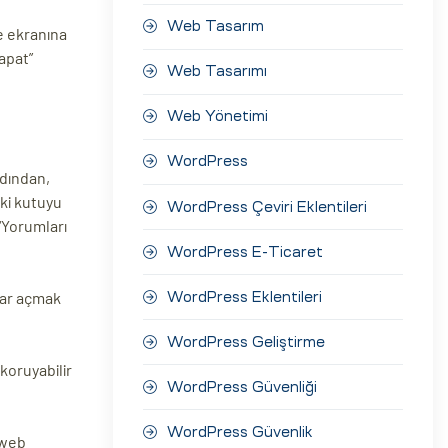
Web Tasarım
me ekranına
apat”
Web Tasarımı
Web Yönetimi
WordPress
rdından,
eki kutuyu
WordPress Çeviri Eklentileri
 “Yorumları
WordPress E-Ticaret
krar açmak
WordPress Eklentileri
WordPress Geliştirme
koruyabilir
WordPress Güvenliği
WordPress Güvenlik
 web