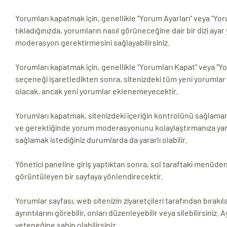
Yorumları kapatmak için, genellikle “Yorum Ayarları” veya “Yo
tıkladığınızda, yorumların nasıl görüneceğine dair bir dizi aya
moderasyon gerektirmesini sağlayabilirsiniz.
Yorumları kapatmak için, genellikle “Yorumları Kapat” veya “Yor
seçeneği işaretledikten sonra, sitenizdeki tüm yeni yorumlar 
olacak, ancak yeni yorumlar eklenemeyecektir.
Yorumları kapatmak, sitenizdeki içeriğin kontrolünü sağlaman
ve gerektiğinde yorum moderasyonunu kolaylaştırmanıza yardım
sağlamak istediğiniz durumlarda da yararlı olabilir.
Yönetici paneline giriş yaptıktan sonra, sol taraftaki menüde
görüntüleyen bir sayfaya yönlendirecektir.
Yorumlar sayfası, web sitenizin ziyaretçileri tarafından bıra
ayrıntılarını görebilir, onları düzenleyebilir veya silebilirsini
yeteneğine sahip olabilirsiniz.