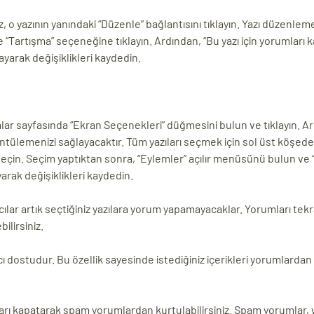
z, o yazının yanındaki “Düzenle” bağlantısını tıklayın. Yazı düzenle
 “Tartışma” seçeneğine tıklayın. Ardından, “Bu yazı için yorumları k
yarak değişiklikleri kaydedin.
lar sayfasında “Ekran Seçenekleri” düğmesini bulun ve tıklayın. A
örüntülemenizi sağlayacaktır. Tüm yazıları seçmek için sol üst köşed
ı seçin. Seçim yaptıktan sonra, “Eylemler” açılır menüsünü bulun ve
arak değişiklikleri kaydedin.
cılar artık seçtiğiniz yazılara yorum yapamayacaklar. Yorumları te
ilirsiniz.
 dostudur. Bu özellik sayesinde istediğiniz içerikleri yorumlardan 
ları kapatarak spam yorumlardan kurtulabilirsiniz. Spam yorumlar,