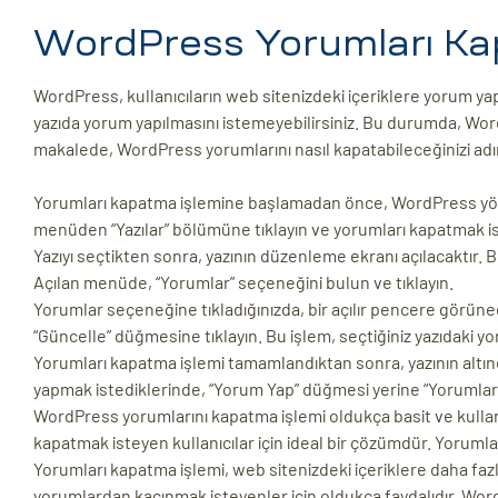
ri
WordPress Yorumları Kapa
WordPress, kullanıcıların web sitenizdeki içeriklere yorum yapm
yazıda yorum yapılmasını istemeyebilirsiniz. Bu durumda, Word
makalede, WordPress yorumlarını nasıl kapatabileceğinizi ad
Yorumları kapatma işlemine başlamadan önce, WordPress yönet
menüden “Yazılar” bölümüne tıklayın ve yorumları kapatmak ist
Yazıyı seçtikten sonra, yazının düzenleme ekranı açılacaktır. 
 (CMS)
Açılan menüde, “Yorumlar” seçeneğini bulun ve tıklayın.
Yorumlar seçeneğine tıkladığınızda, bir açılır pencere görüne
“Güncelle” düğmesine tıklayın. Bu işlem, seçtiğiniz yazıdaki yo
mı
asarımı
Yorumları kapatma işlemi tamamlandıktan sonra, yazının altın
yapmak istediklerinde, “Yorum Yap” düğmesi yerine “Yorumlar 
rımı
WordPress yorumlarını kapatma işlemi oldukça basit ve kullanı
kapatmak isteyen kullanıcılar için ideal bir çözümdür. Yorumları
Yorumları kapatma işlemi, web sitenizdeki içeriklere daha fa
yorumlardan kaçınmak isteyenler için oldukça faydalıdır. Wor