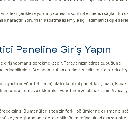
tenizdeki içeriklere yorum yapmasını kontrol etmenizi sağlar. Bu öz
i bir araçtır. Yorumları kapatma işlemiyle ilgili adımları takip edere
ci Paneline Giriş Yapın
ne giriş yapmanız gerekmektedir. Tarayıcınızın adres çubuğuna
şebilirsiniz. Ardından, kullanıcı adınızı ve şifrenizi girerek giriş
m ayarlarını yönetebileceğiniz bir kontrol paneli karşınıza çıkacakt
 eklemenize, tema ve eklentileri yönetmenize olanak tanır. Ayrıca, 
göreceksiniz. Bu menüler, sitenizin farklı bölümlerine erişmenizi sağ
menü seçeneği aramanız gerekebilir. Bu menüye tıkladığınızda, site