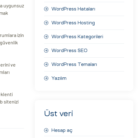
eya uygunsuz
WordPress Hataları
şmak
WordPress Hosting
orumlara izin
WordPress Kategorileri
 güvenlik
WordPress SEO
erini ve
WordPress Temaları
mları
Yazılım
klenti
b sitenizi
Üst veri
Hesap aç