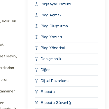
Bilgisayar Yazılımı
Blog Açmak
belirli bir
u
Blog Oluşturma
Blog Yazıları
aki
Blog Yönetimi
e tıklayın.
Danışmanlık
 ardından
Diğer
 yorum
Dijital Pazarlama
ya tamamen
E-posta
yen
E-posta Güvenliği
ı kapatmak