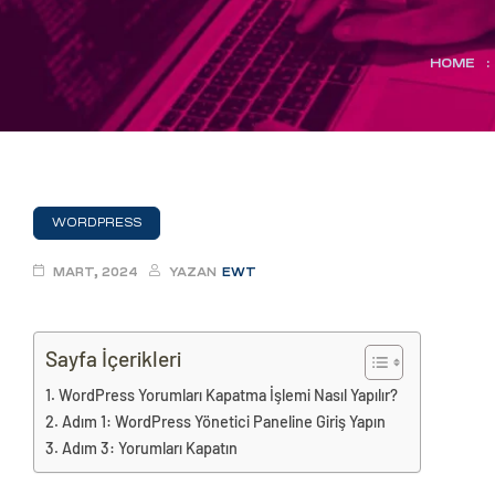
eri
HOME
:
ay
ti Aday
k
u
WORDPRESS
leri
MART, 2024
YAZAN
EWT
n
Sayfa İçerikleri
WordPress Yorumları Kapatma İşlemi Nasıl Yapılır?
Adım 1: WordPress Yönetici Paneline Giriş Yapın
Adım 3: Yorumları Kapatın
çı