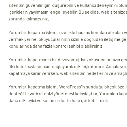
sitenizin güvenilirliğini düşürebilir ve kullanıcı deneyimini o
içeriklerin yayılmasını engelleyebilir. Bu şekilde, web siteniz
zorunda kalmazsınız.
Yorumları kapatma işlemi, özellikle hassas konuları ele alan veya
vermek yerine, okuyucularınızın sizinle doğrudan iletişime geçeb
konularında daha fazla kontrol sahibi olabilirsiniz.
Yorumları kapatmanın bir dezavantajı ise, okuyucularınızın ger
fikirlerini paylaşmasını sağlayarak etkileşimi artırır. Ancak, 
kapatmaya karar verirken, web sitenizin hedeflerini ve amaçla
Yorumları kapatma işlemi, WordPress’in sunduğu birçok özelli
desteği ile web sitenizi yönetmeyi kolaylaştırır. Yorumları kap
daha etkileyici ve kullanıcı dostu hale getirebilirsiniz.