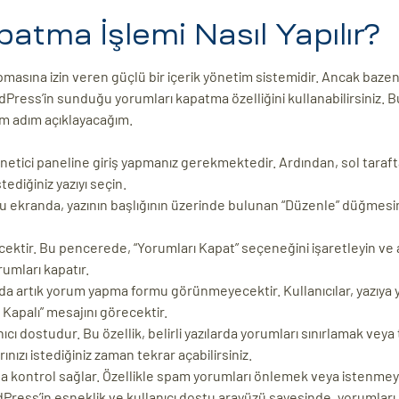
tma İşlemi Nasıl Yapılır?
asına izin veren güçlü bir içerik yönetim sistemidir. Ancak bazen, 
Press’in sunduğu yorumları kapatma özelliğini kullanabilirsiniz. B
ım adım açıklayacağım.
ici paneline giriş yapmanız gerekmektedir. Ardından, sol taraft
ediğiniz yazıyı seçin.
Bu ekranda, yazının başlığının üzerinde bulunan “Düzenle” düğmesin
cektir. Bu pencerede, “Yorumları Kapat” seçeneğini işaretleyin ve
rumları kapatır.
da artık yorum yapma formu görünmeyecektir. Kullanıcılar, yazıya
Kapalı” mesajını görecektir.
cı dostudur. Bu özellik, belirli yazılarda yorumları sınırlamak ve
nızı istediğiniz zaman tekrar açabilirsiniz.
zla kontrol sağlar. Özellikle spam yorumları önlemek veya istenme
dPress’in esneklik ve kullanıcı dostu arayüzü sayesinde, yorumlar