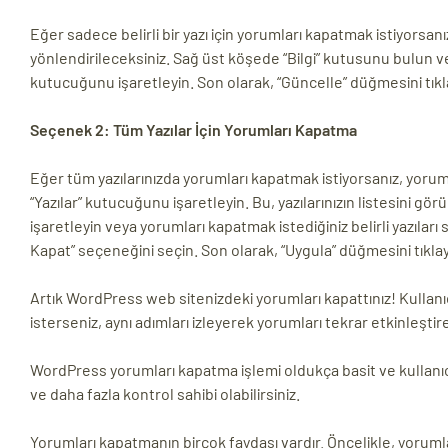
Eğer sadece belirli bir yazı için yorumları kapatmak istiyorsanı
yönlendirileceksiniz. Sağ üst köşede “Bilgi” kutusunu bulun ve
kutucuğunu işaretleyin. Son olarak, “Güncelle” düğmesini tıkla
Seçenek 2: Tüm Yazılar İçin Yorumları Kapatma
Eğer tüm yazılarınızda yorumları kapatmak istiyorsanız, yorum
“Yazılar” kutucuğunu işaretleyin. Bu, yazılarınızın listesini g
işaretleyin veya yorumları kapatmak istediğiniz belirli yazılar
Kapat” seçeneğini seçin. Son olarak, “Uygula” düğmesini tıklay
Artık WordPress web sitenizdeki yorumları kapattınız! Kullanı
isterseniz, aynı adımları izleyerek yorumları tekrar etkinleştireb
WordPress yorumları kapatma işlemi oldukça basit ve kullanıcı
ve daha fazla kontrol sahibi olabilirsiniz.
Yorumları kapatmanın birçok faydası vardır. Öncelikle, yorum