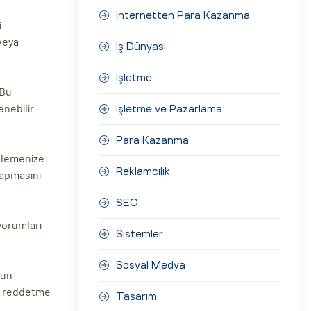
İnternetten Para Kazanma
i
 veya
İş Dünyası
İşletme
 Bu
enebilir
İşletme ve Pazarlama
Para Kazanma
önlemenize
Reklamcılık
yapmasını
SEO
yorumları
Sistemler
Sosyal Medya
mun
eya reddetme
Tasarım