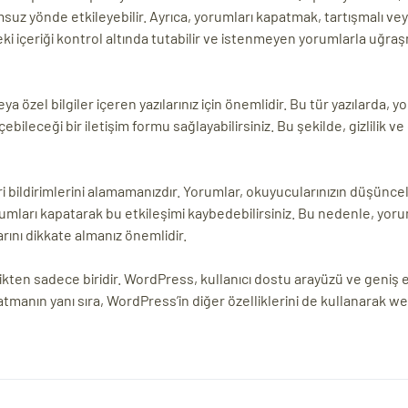
lumsuz yönde etkileyebilir. Ayrıca, yorumları kapatmak, tartışmalı v
deki içeriği kontrol altında tutabilir ve istenmeyen yorumlarla uğra
 özel bilgiler içeren yazılarınız için önemlidir. Bu tür yazılarda, y
ileceği bir iletişim formu sağlayabilirsiniz. Bu şekilde, gizlilik ve
i bildirimlerini alamamanızdır. Yorumlar, okuyucularınızın düşüncel
yorumları kapatarak bu etkileşimi kaybedebilirsiniz. Bu nedenle, yoru
rını dikkate almanız önemlidir.
kten sadece biridir. WordPress, kullanıcı dostu arayüzü ve geniş e
atmanın yanı sıra, WordPress’in diğer özelliklerini de kullanarak we