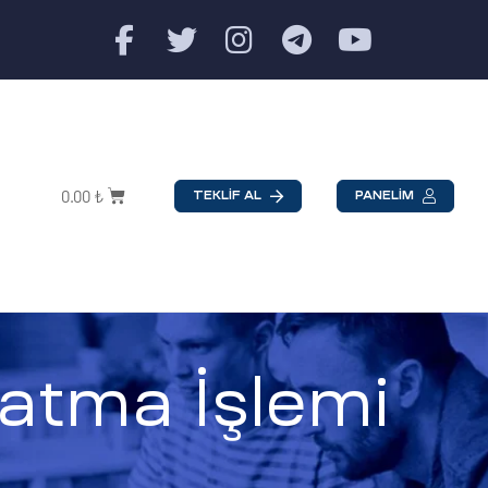
0.00
₺
TEKLİF AL
PANELİM
atma İşlemi