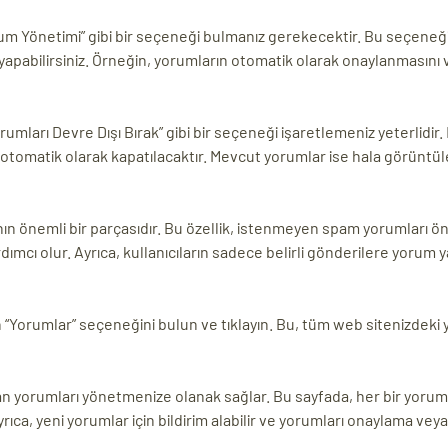
rum Yönetimi” gibi bir seçeneği bulmanız gerekecektir. Bu seçeneğ
r yapabilirsiniz. Örneğin, yorumların otomatik olarak onaylanmasını
umları Devre Dışı Bırak” gibi bir seçeneği işaretlemeniz yeterlidir.
otomatik olarak kapatılacaktır. Mevcut yorumlar ise hala görüntül
ın önemli bir parçasıdır. Bu özellik, istenmeyen spam yorumları 
cı olur. Ayrıca, kullanıcıların sadece belirli gönderilere yorum 
n “Yorumlar” seçeneğini bulun ve tıklayın. Bu, tüm web sitenizdeki 
kılan yorumları yönetmenize olanak sağlar. Bu sayfada, her bir yoru
z. Ayrıca, yeni yorumlar için bildirim alabilir ve yorumları onaylama v